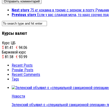
Next story
75 кг кокаина в трюме с зерном: в порту Румын
Previous story
Если у вас сладкая моча, то надо срочно по
Курсы валют
Курс ЦБ
$
81.41
€
94.06
Биржевой курс
$
81.58
€
93.99
Recent Posts
Popular Posts
Recent Comments
Tags
Новости
Зеленский объявил о «специальной санкционной операции» п