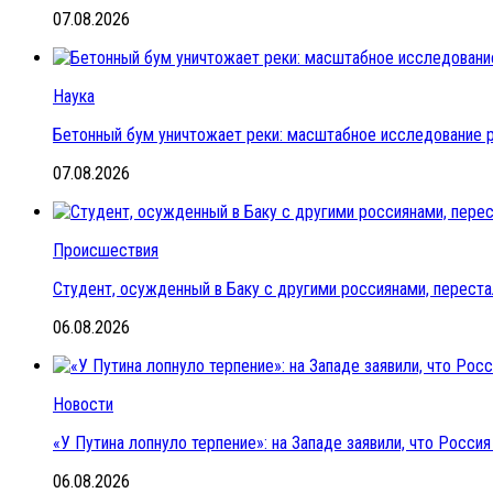
07.08.2026
Наука
Бетонный бум уничтожает реки: масштабное исследование 
07.08.2026
Происшествия
Студент, осужденный в Баку с другими россиянами, переста
06.08.2026
Новости
«У Путина лопнуло терпение»: на Западе заявили, что Росс
06.08.2026