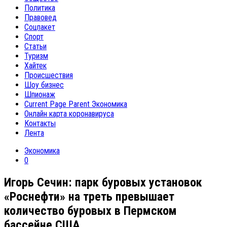
Политика
Правовед
Соцпакет
Спорт
Статьи
Туризм
Хайтек
Происшествия
Шоу бизнес
Шпионаж
Current Page Parent
Экономика
Онлайн карта коронавируса
Контакты
Лента
Экономика
0
Игорь Сечин: парк буровых установок
«Роснефти» на треть превышает
количество буровых в Пермском
бассейне США