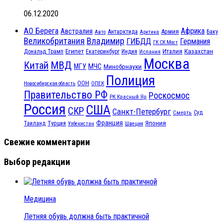
06.12.2020
АО Берега
Африка
Австралия
Антарктида
Армия
Баку
Авто
Арктика
Великобритания
Владимир
ГИБДД
Германия
ГК СК Мост
Египет
Казахстан
Италия
Дональд Трамп
Екатеринбург
Индия
Испания
Москва
МВД
Китай
МЧС
МГУ
Минобрнауки
Полиция
ООН
ОПЕК
Новосибирская область
Правительство РФ
Роскосмос
РК Красный Яр
Россия
США
СКР
Санкт-Петербург
Смерть
Суд
Франция
Турция
Япония
Таиланд
Узбекистан
Швеция
Свежие комментарии
Выбор редакции
Медицина
Летняя обувь должна быть практичной