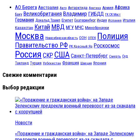
АО Берега
Африка
Австралия
Антарктида
Армия
Авто
Арктика
Великобритания
Владимир
ГИБДД
Баку
ГК СК Мост
Германия
Египет
Италия
Дональд Трамп
Екатеринбург
Индия
Испания
МВД
Китай
МЧС
Казахстан
МГУ
Минобрнауки
Москва
Полиция
ООН
ОПЕК
Новосибирская область
Правительство РФ
Роскосмос
РК Красный Яр
Россия
США
СКР
Санкт-Петербург
Смерть
Суд
Франция
Турция
Япония
Таиланд
Узбекистан
Швеция
Свежие комментарии
Выбор редакции
Новости
«Поражение и гражданская война»: на Западе Зеленскому
предрекли военный переворот из-за скандала с