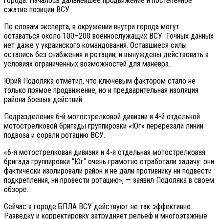
города. Началось дальнейшее продвижение и постепенное
сжатие позиции ВСУ.
По словам эксперта, в окружении внутри города могут
оставаться около 100–200 военнослужащих ВСУ. Точных данных
нет даже у украинского командования. Оставшиеся силы
остались без снабжения и ротации, и вынуждены действовать в
условиях ограниченных возможностей для маневра.
Юрий Подоляка отметил, что ключевым фактором стало не
только прямое продвижение, но и предварительная изоляция
района боевых действий.
Подразделения 6-й мотострелковой дивизии и 4-й отдельной
мотострелковой бригады группировки «Юг» перерезали линии
подвоза и сорвли ротацию ВСУ.
«6-я мотострелковая дивизия и 4-я отдельная мотострелковая
бригада группировки “Юг” очень грамотно отработали задачу: они
фактически изолировали район и не дали противнику ни подвести
подкрепления, ни провести ротацию», — заявил Подоляка в своем
обзоре.
Сейчас в городе БПЛА ВСУ действуют не так эффективно.
Разведку и корректировку затрудняет рельеф и многоэтажные