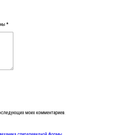
ены
*
 последующих моих комментариев.
 механика спиралевидной формы