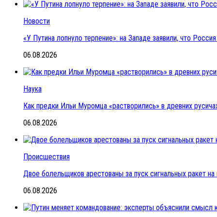
Новости
«У Путина лопнуло терпение»: на Западе заявили, что Росс
06.08.2026
Наука
Как предки Ильи Муромца «растворились» в древних русичах
06.08.2026
Происшествия
Двое болельщиков арестованы за пуск сигнальных ракет на
06.08.2026