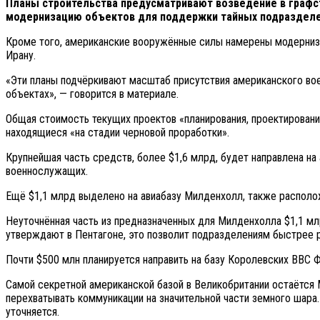
Планы строительства предусматривают возведение в графст
модернизацию объектов для поддержки тайных подразделе
Кроме того, американские вооружённые силы намерены модернизир
Ирану.
«Эти планы подчёркивают масштаб присутствия американского вое
объектах», — говорится в материале.
Общая стоимость текущих проектов «планирования, проектировани
находящиеся «на стадии черновой проработки».
Крупнейшая часть средств, более $1,6 млрд, будет направлена на
военнослужащих.
Ещё $1,1 млрд выделено на авиабазу Милденхолл, также располо
Неуточнённая часть из предназначенных для Милденхолла $1,1 м
утверждают в Пентагоне, это позволит подразделениям быстрее р
Почти $500 млн планируется направить на базу Королевских ВВС 
Самой секретной американской базой в Великобритании остаётся
перехватывать коммуникации на значительной части земного шара.
уточняется.