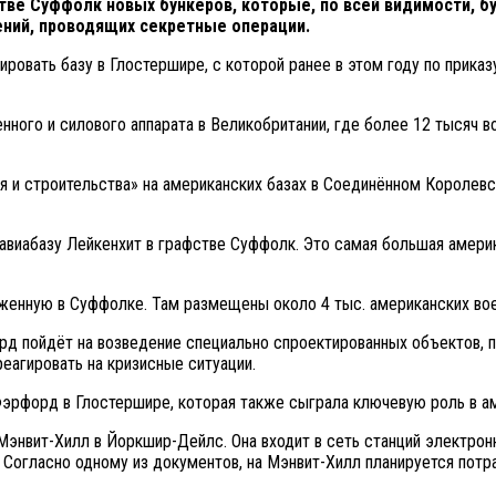
ве Суффолк новых бункеров, которые, по всей видимости, бу
ний, проводящих секретные операции.
овать базу в Глостершире, с которой ранее в этом году по прика
нного и силового аппарата в Великобритании, где более 12 тысяч
я и строительства» на американских базах в Соединённом Королевс
 авиабазу Лейкенхит в графстве Суффолк. Это самая большая америк
женную в Суффолке. Там размещены около 4 тыс. американских во
лрд пойдёт на возведение специально спроектированных объектов,
еагировать на кризисные ситуации.
Фэрфорд в Глостершире, которая также сыграла ключевую роль в а
 Мэнвит-Хилл в Йоркшир-Дейлс. Она входит в сеть станций электро
 Согласно одному из документов, на Мэнвит-Хилл планируется потра