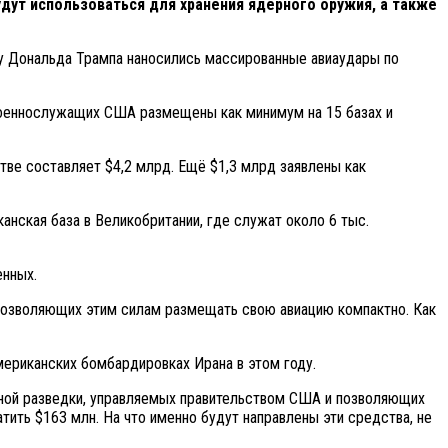
дут использоваться для хранения ядерного оружия, а также
зу Дональда Трампа наносились массированные авиаудары по
 военнослужащих США размещены как минимум на 15 базах и
тве составляет $4,2 млрд. Ещё $1,3 млрд заявлены как
анская база в Великобритании, где служат около 6 тыс.
енных.
 позволяющих этим силам размещать свою авиацию компактно. Как
мериканских бомбардировках Ирана в этом году.
нной разведки, управляемых правительством США и позволяющих
тить $163 млн. На что именно будут направлены эти средства, не