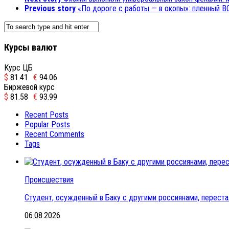
Previous story
«По дороге с работы — в окопы»: пленный ВС
Курсы валют
Курс ЦБ
$
81.41
€
94.06
Биржевой курс
$
81.58
€
93.99
Recent Posts
Popular Posts
Recent Comments
Tags
Происшествия
Студент, осужденный в Баку с другими россиянами, переста
06.08.2026