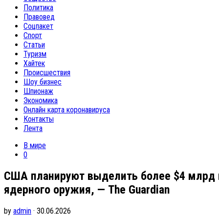
Политика
Правовед
Соцпакет
Спорт
Статьи
Туризм
Хайтек
Происшествия
Шоу бизнес
Шпионаж
Экономика
Онлайн карта коронавируса
Контакты
Лента
В мире
0
США планируют выделить более $4 млрд н
ядерного оружия, — The Guardian
by
admin
· 30.06.2026