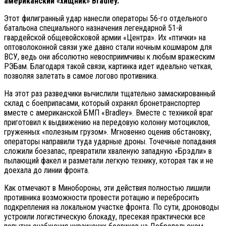
американский «хищник» Bradley.
Этот филигранный удар нанесли операторы 56-го отдельного
батальона специального назначения легендарной 51-й
гвардейской общевойсковой армии «Центра». Их «птички» на
оптоволоконной связи уже давно стали ночным кошмаром для
ВСУ, ведь они абсолютно невосприимчивы к любым вражеским
РЭБам. Благодаря такой связи, картинка идет идеально четкая,
позволяя залетать в самое логово противника.
На этот раз разведчики вычислили тщательно замаскированный
склад с боеприпасами, который охранял бронетранспортер
вместе с американской БМП «Bradley». Вместе с техникой враг
приготовил к выдвижению на передовую колонну мотоциклов,
груженных «полезным грузом». Мгновенно оценив обстановку,
операторы направили туда ударные дроны. Точечные попадания
сложили боезапас, превратили хваленую западную «Брэдли» в
пылающий факел и разметали легкую технику, которая так и не
доехала до линии фронта.
Как отмечают в Минобороны, эти действия полностью лишили
противника возможности провести ротацию и перебросить
подкрепления на локальном участке фронта. По сути, дроноводы
устроили логистическую блокаду, пресекая практически все