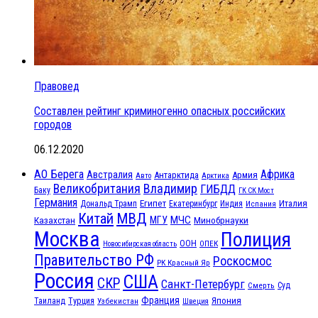
Правовед
Составлен рейтинг криминогенно опасных российских
городов
06.12.2020
АО Берега
Африка
Австралия
Антарктида
Армия
Авто
Арктика
Великобритания
Владимир
ГИБДД
Баку
ГК СК Мост
Германия
Египет
Италия
Дональд Трамп
Екатеринбург
Индия
Испания
МВД
Китай
МЧС
Казахстан
МГУ
Минобрнауки
Москва
Полиция
ООН
ОПЕК
Новосибирская область
Правительство РФ
Роскосмос
РК Красный Яр
Россия
США
СКР
Санкт-Петербург
Смерть
Суд
Франция
Турция
Япония
Таиланд
Узбекистан
Швеция