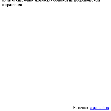
попытки снабжения украинских боевиков на Добропольском
направлении.
Источник:
argumenti.ru