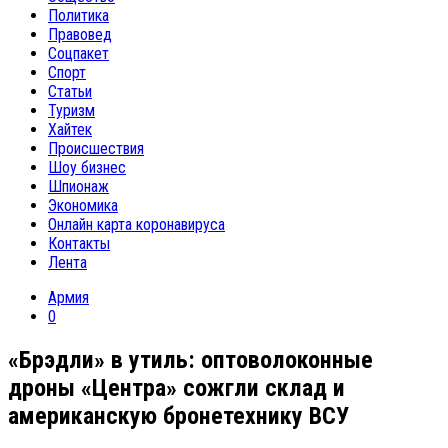
Политика
Правовед
Соцпакет
Спорт
Статьи
Туризм
Хайтек
Происшествия
Шоу бизнес
Шпионаж
Экономика
Онлайн карта коронавируса
Контакты
Лента
Армия
0
«Брэдли» в утиль: оптоволоконные
дроны «Центра» сожгли склад и
американскую бронетехнику ВСУ