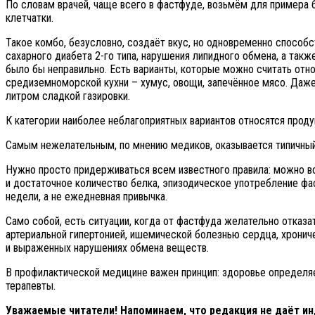
По словам врачей, чаще всего в фастфуде, возьмём для примера 
клетчатки.
Такое комбо, безусловно, создаёт вкус, но одновременно способ
сахарного диабета 2-го типа, нарушения липидного обмена, а так
было бы неправильно. Есть варианты, которые можно считать отн
средиземноморской кухни – хумус, овощи, запечённое мясо. Даже
литром сладкой газировки.
К категории наиболее неблагоприятных вариантов относятся прод
Самым нежелательным, по мнению медиков, оказывается типичный 
Нужно просто придерживаться всем известного правила: можно вс
и достаточное количество белка, эпизодическое употребление фа
недели, а не ежедневная привычка.
Само собой, есть ситуации, когда от фастфуда желательно отказа
артериальной гипертонией, ишемической болезнью сердца, хронич
и выраженных нарушениях обмена веществ.
В профилактической медицине важен принцип: здоровье определя
терапевты.
Уважаемые читатели! Напоминаем, что редакция не даёт ин