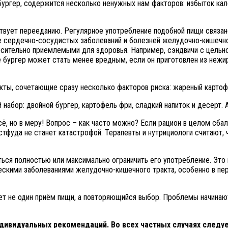
бургер, содержится несколько ненужных нам факторов: избыток кал
ствует перееданию. Регулярное употребление подобной пищи связан
же сердечно-сосудистых заболеваний и болезней желудочно-кишечно
осительно приемлемыми для здоровья. Например, сэндвичи с цельн
 бургер может стать менее вредным, если он приготовлен из нежир
укты, сочетающие сразу несколько факторов риска: жареный картоф
набор: двойной бургер, картофель фри, сладкий напиток и десерт.
ё, но в меру! Вопрос – как часто можно? Если рацион в целом сба
стфуда не станет катастрофой. Терапевты и нутрициологи считают, 
ться полностью или максимально ограничить его употребление. Это
ескими заболеваниями желудочно-кишечного тракта, особенно в пер
ет не один приём пищи, а повторяющийся выбор. Проблемы начинаю
дивидуальных рекомендаций. Во всех частных случаях следуе