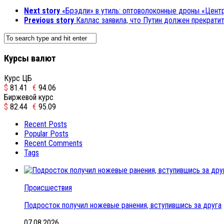
Next story
«Брэдли» в утиль: оптоволоконные дроны «Цент
Previous story
Каллас заявила, что Путин должен прекрати
Курсы валют
Курс ЦБ
$
81.41
€
94.06
Биржевой курс
$
82.44
€
95.09
Recent Posts
Popular Posts
Recent Comments
Tags
Происшествия
Подросток получил ножевые ранения, вступившись за друга
07.08.2026