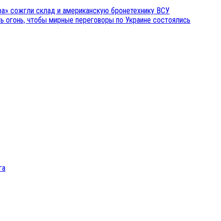
ра» сожгли склад и американскую бронетехнику ВСУ
ть огонь, чтобы мирные переговоры по Украине состоялись