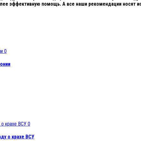
олее эффективную помощь. А все наши рекомендации носят и
0
лонии
0
ду о крахе ВСУ