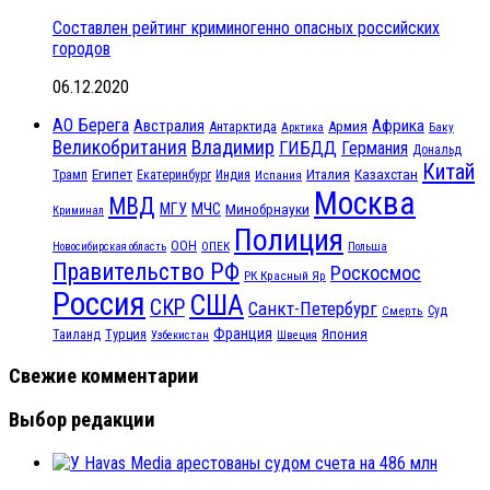
Составлен рейтинг криминогенно опасных российских
городов
06.12.2020
АО Берега
Австралия
Африка
Антарктида
Армия
Баку
Арктика
Великобритания
Владимир
ГИБДД
Германия
Дональд
Китай
Египет
Казахстан
Италия
Трамп
Екатеринбург
Индия
Испания
Москва
МВД
МЧС
МГУ
Минобрнауки
Криминал
Полиция
ООН
ОПЕК
Новосибирская область
Польша
Правительство РФ
Роскосмос
РК Красный Яр
Россия
США
СКР
Санкт-Петербург
Смерть
Суд
Франция
Турция
Япония
Таиланд
Узбекистан
Швеция
Свежие комментарии
Выбор редакции