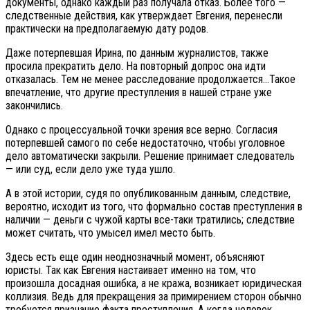
документы, однако каждый раз получала отказ. Более того —
следственные действия, как утверждает Евгения, перенесли
практически на предполагаемую дату родов.
Даже потерпевшая Ирина, по данным журналистов, также
просила прекратить дело. На повторный допрос она идти
отказалась. Тем не менее расследование продолжается…Такое
впечатление, что другие преступления в нашей стране уже
закончились.
Однако с процессуальной точки зрения все верно. Согласия
потерпевшей самого по себе недостаточно, чтобы уголовное
дело автоматически закрыли. Решение принимает следователь
— или суд, если дело уже туда ушло.
А в этой истории, судя по опубликованным данным, следствие,
вероятно, исходит из того, что формально состав преступления в
наличии — деньги с чужой карты все-таки тратились; следствие
может считать, что умысел имел место быть.
Здесь есть еще один неоднозначный момент, объясняют
юристы. Так как Евгения настаивает именно на том, что
произошла досадная ошибка, а не кража, возникает юридическая
коллизия. Ведь для прекращения за примирением сторон обычно
требуется признание факта преступления. А когда человек