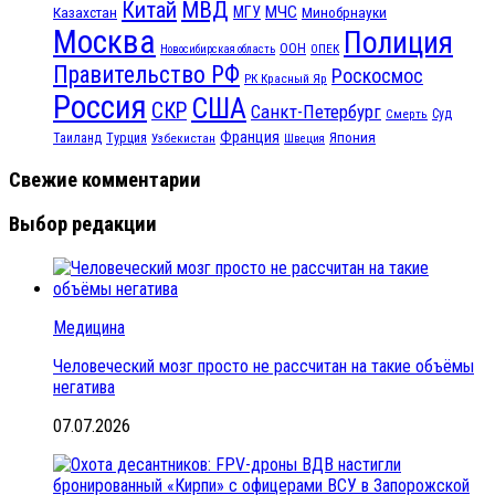
МВД
Китай
МЧС
Казахстан
МГУ
Минобрнауки
Москва
Полиция
ООН
ОПЕК
Новосибирская область
Правительство РФ
Роскосмос
РК Красный Яр
Россия
США
СКР
Санкт-Петербург
Смерть
Суд
Франция
Турция
Япония
Таиланд
Узбекистан
Швеция
Свежие комментарии
Выбор редакции
Медицина
Человеческий мозг просто не рассчитан на такие объёмы
негатива
07.07.2026