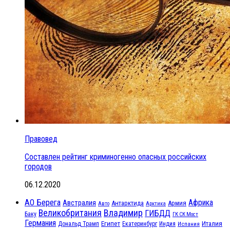
Правовед
Составлен рейтинг криминогенно опасных российских
городов
06.12.2020
АО Берега
Африка
Австралия
Антарктида
Армия
Авто
Арктика
Великобритания
Владимир
ГИБДД
Баку
ГК СК Мост
Германия
Египет
Италия
Дональд Трамп
Екатеринбург
Индия
Испания