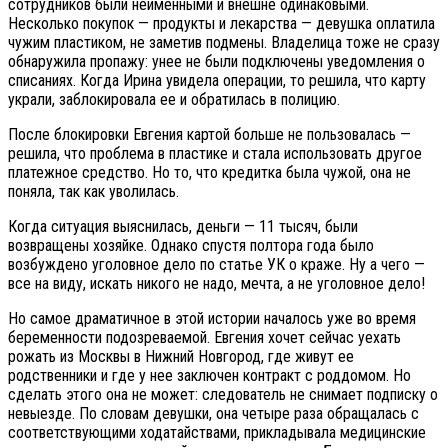
сотрудников были неименными и внешне одинаковыми.
Несколько покупок — продукты и лекарства — девушка оплатила
чужим пластиком, не заметив подмены. Владелица тоже не сразу
обнаружила пропажу: унее не были подключены уведомления о
списаниях. Когда Ирина увидела операции, то решила, что карту
украли, заблокировала ее и обратилась в полицию.
После блокировки Евгения картой больше не пользовалась —
решила, что проблема в пластике и стала использовать другое
платежное средство. Но то, что кредитка была чужой, она не
поняла, так как уволилась.
Когда ситуация выяснилась, деньги — 11 тысяч, были
возвращены хозяйке. Однако спустя полтора года было
возбуждено уголовное дело по статье УК о краже. Ну а чего —
все на виду, искать никого не надо, мечта, а не уголовное дело!
Но самое драматичное в этой истории началось уже во время
беременности подозреваемой. Евгения хочет сейчас уехать
рожать из Москвы в Нижний Новгород, где живут ее
родственники и где у нее заключен контракт с роддомом. Но
сделать этого она не может: следователь не снимает подписку о
невыезде. По словам девушки, она четыре раза обращалась с
соответствующими ходатайствами, прикладывала медицинские