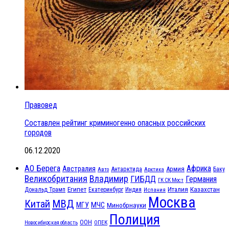
Правовед
Составлен рейтинг криминогенно опасных российских
городов
06.12.2020
АО Берега
Африка
Австралия
Антарктида
Армия
Баку
Авто
Арктика
Великобритания
Владимир
ГИБДД
Германия
ГК СК Мост
Египет
Казахстан
Италия
Дональд Трамп
Екатеринбург
Индия
Испания
Москва
МВД
Китай
МЧС
МГУ
Минобрнауки
Полиция
ООН
ОПЕК
Новосибирская область