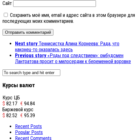
Сайт
Сохранить моё имя, email и адрес сайта в этом браузере для
последующих моих комментариев.
Next story
Теннисистка Алина Корнеева: Рада, что
наконец-то оказалась здесь
Previous story
«Роды под следствием»: омбудсмен
Лантратова просит о милосердии к беременной воровке
Курсы валют
Курс ЦБ
$
82.17
€
94.84
Биржевой курс
$
82.52
€
95.39
Recent Posts
Popular Posts
Recent Comments