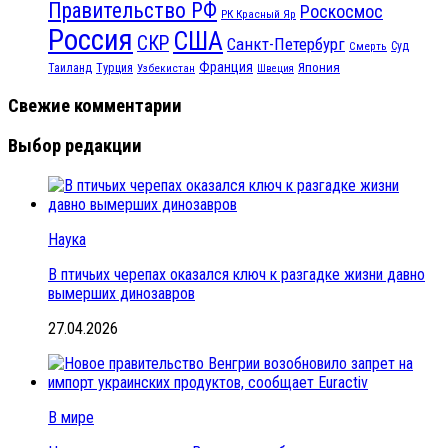
Правительство РФ
Роскосмос
РК Красный Яр
Россия
США
СКР
Санкт-Петербург
Смерть
Суд
Франция
Турция
Япония
Таиланд
Узбекистан
Швеция
Свежие комментарии
Выбор редакции
Наука
В птичьих черепах оказался ключ к разгадке жизни давно
вымерших динозавров
27.04.2026
В мире