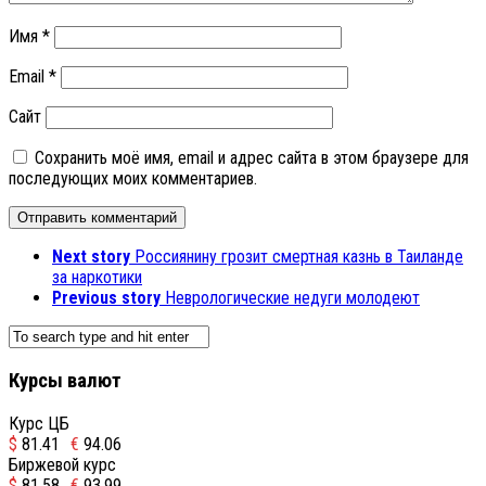
Имя
*
Email
*
Сайт
Сохранить моё имя, email и адрес сайта в этом браузере для
последующих моих комментариев.
Next story
Россиянину грозит смертная казнь в Таиланде
за наркотики
Previous story
Неврологические недуги молодеют
Курсы валют
Курс ЦБ
$
81.41
€
94.06
Биржевой курс
$
81.58
€
93.99