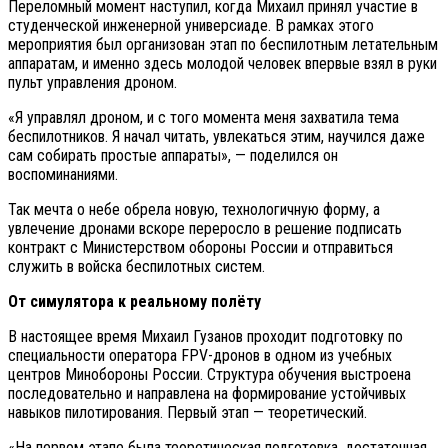
Переломный момент наступил, когда Михаил принял участие в
студенческой инженерной универсиаде. В рамках этого
мероприятия был организован этап по беспилотным летательным
аппаратам, и именно здесь молодой человек впервые взял в руки
пульт управления дроном.
«Я управлял дроном, и с того момента меня захватила тема
беспилотников. Я начал читать, увлекаться этим, научился даже
сам собирать простые аппараты», — поделился он
воспоминаниями.
Так мечта о небе обрела новую, технологичную форму, а
увлечение дронами вскоре переросло в решение подписать
контракт с Министерством обороны России и отправиться
служить в войска беспилотных систем.
От симулятора к реальному полёту
В настоящее время Михаил Гузанов проходит подготовку по
специальности оператора FPV-дронов в одном из учебных
центров Минобороны России. Структура обучения выстроена
последовательно и направлена на формирование устойчивых
навыков пилотирования. Первый этап — теоретический.
«На первом этапе была теоретическая подготовка, достаточная,