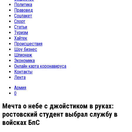
Политика
Правовед
Соцпакет
Спорт
Статьи
Туризм
Хайтек
Происшествия
Шоу бизнес
Шпионаж
Экономика
Онлайн карта коронавируса
Контакты
Лента
Армия
0
Мечта о небе с джойстиком в руках:
ростовский студент выбрал службу в
войсках БпС