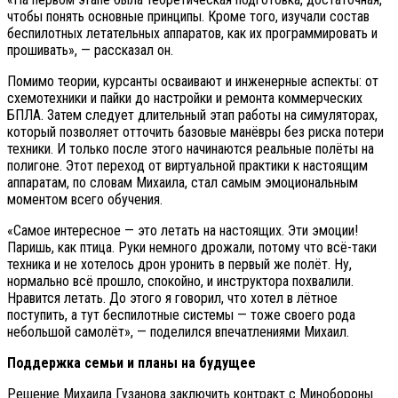
чтобы понять основные принципы. Кроме того, изучали состав
беспилотных летательных аппаратов, как их программировать и
прошивать», — рассказал он.
Помимо теории, курсанты осваивают и инженерные аспекты: от
схемотехники и пайки до настройки и ремонта коммерческих
БПЛА. Затем следует длительный этап работы на симуляторах,
который позволяет отточить базовые манёвры без риска потери
техники. И только после этого начинаются реальные полёты на
полигоне. Этот переход от виртуальной практики к настоящим
аппаратам, по словам Михаила, стал самым эмоциональным
моментом всего обучения.
«Самое интересное — это летать на настоящих. Эти эмоции!
Паришь, как птица. Руки немного дрожали, потому что всё-таки
техника и не хотелось дрон уронить в первый же полёт. Ну,
нормально всё прошло, спокойно, и инструктора похвалили.
Нравится летать. До этого я говорил, что хотел в лётное
поступить, а тут беспилотные системы — тоже своего рода
небольшой самолёт», — поделился впечатлениями Михаил.
Поддержка семьи и планы на будущее
Решение Михаила Гузанова заключить контракт с Минобороны