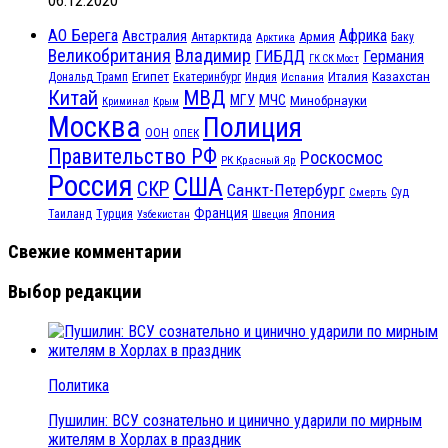
06.12.2020
АО Берега
Африка
Австралия
Антарктида
Армия
Баку
Арктика
Великобритания
Владимир
ГИБДД
Германия
ГК СК Мост
Египет
Казахстан
Италия
Дональд Трамп
Екатеринбург
Индия
Испания
МВД
Китай
МЧС
МГУ
Минобрнауки
Криминал
Крым
Москва
Полиция
ООН
ОПЕК
Правительство РФ
Роскосмос
РК Красный Яр
Россия
США
СКР
Санкт-Петербург
Смерть
Суд
Франция
Турция
Япония
Таиланд
Узбекистан
Швеция
Свежие комментарии
Выбор редакции
Политика
Пушилин: ВСУ сознательно и цинично ударили по мирным
жителям в Хорлах в праздник