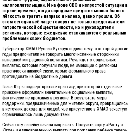
налогоплательщики. И на фоне СВО и непростой ситуации в
стране времена, когда народные средства можно было с
лёгкостью тратить направо и налево, давно прошли. Об
этом сегодня всё чаще говорят не только представители
патриотической общественности, но и руководители
регионов, которые ежедневно сталкиваются с реальными
проблемами своих бюджетов.
Губернатор ХМАО Руслан Кухарук поднял тему, о которой долгие
годы предпочитали не говорить многочисленные сторонники
нынешней миграционной политики. Речь идёт о социальных
выплатах, которые получали люди, не имеющие с регионом
практически никакой связи, кроме формального права
претендовать на бюджетные деньги.
Глава Югры подверг критике практику, при которой отдельные
приезжие оформляли значительные социальные выплаты,
фактически не проживая в регионе. В результате меры
поддержки, предназначенные для жителей округа, превращались
в источник дохода для людей, чьё присутствие в ХМАО зачастую
ограничивалось лишь документами.
Сейчас эту лазейку начали закрывать. Получить карту «Расту в
Югре» и единовременную выплату при рождении ребёнка теперь