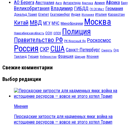
АО Берега
Африка
Австралия
Антарктида
Армия
Баку
Авто
Арктика
Великобритания
Владимир
ГИБДД
Германия
ГК СК Мост
Египет
Казахстан
Италия
Дональд Трамп
Екатеринбург
Индия
Испания
Москва
МВД
Китай
МЧС
МГУ
Минобрнауки
Полиция
ООН
ОПЕК
Новосибирская область
Правительство РФ
Роскосмос
РК Красный Яр
Россия
США
СКР
Санкт-Петербург
Смерть
Суд
Франция
Турция
Япония
Таиланд
Узбекистан
Швеция
Свежие комментарии
Выбор редакции
Мнения
Персидские хитрости для надменных янки: война на
истощение ресурсов — вовсе не этого хотел Трамп