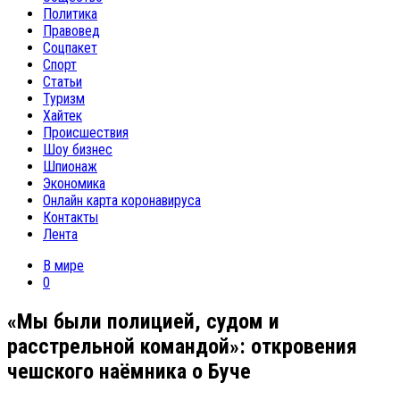
Политика
Правовед
Соцпакет
Спорт
Статьи
Туризм
Хайтек
Происшествия
Шоу бизнес
Шпионаж
Экономика
Онлайн карта коронавируса
Контакты
Лента
В мире
0
«Мы были полицией, судом и
расстрельной командой»: откровения
чешского наёмника о Буче