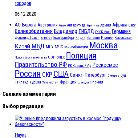
городов
06.12.2020
АО Берега
Африка
Австралия
Антарктида
Армия
Баку
Авто
Арктика
Великобритания
Владимир
ГИБДД
Германия
ГК СК Мост
Египет
Казахстан
Италия
Дональд Трамп
Екатеринбург
Индия
Испания
Москва
МВД
Китай
МЧС
МГУ
Минобрнауки
Полиция
ООН
ОПЕК
Новосибирская область
Правительство РФ
Роскосмос
РК Красный Яр
Россия
США
СКР
Санкт-Петербург
Смерть
Суд
Франция
Турция
Япония
Таиланд
Узбекистан
Швеция
Свежие комментарии
Выбор редакции
Наука