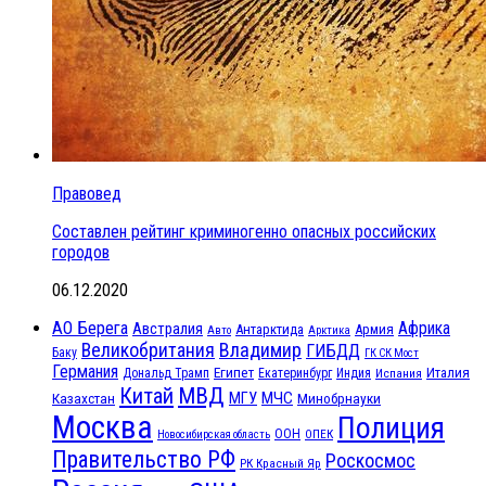
Правовед
Составлен рейтинг криминогенно опасных российских
городов
06.12.2020
АО Берега
Африка
Австралия
Антарктида
Армия
Авто
Арктика
Великобритания
Владимир
ГИБДД
Баку
ГК СК Мост
Германия
Египет
Италия
Дональд Трамп
Екатеринбург
Индия
Испания
МВД
Китай
МГУ
МЧС
Казахстан
Минобрнауки
Москва
Полиция
ООН
ОПЕК
Новосибирская область
Правительство РФ
Роскосмос
РК Красный Яр