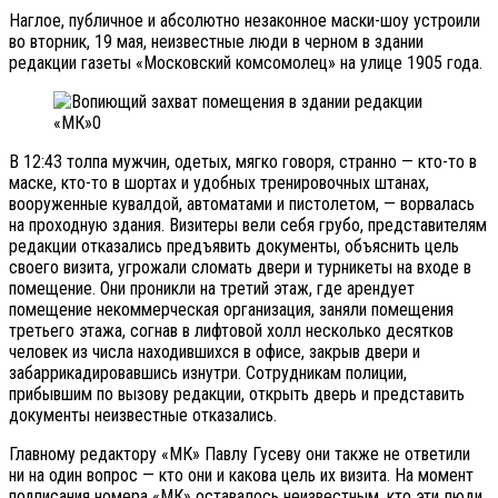
Наглое, публичное и абсолютно незаконное маски-шоу устроили
во вторник, 19 мая, неизвестные люди в черном в здании
редакции газеты «Московский комсомолец» на улице 1905 года.
В 12:43 толпа мужчин, одетых, мягко говоря, странно — кто-то в
маске, кто-то в шортах и удобных тренировочных штанах,
вооруженные кувалдой, автоматами и пистолетом, — ворвалась
на проходную здания. Визитеры вели себя грубо, представителям
редакции отказались предъявить документы, объяснить цель
своего визита, угрожали сломать двери и турникеты на входе в
помещение. Они проникли на третий этаж, где арендует
помещение некоммерческая организация, заняли помещения
третьего этажа, согнав в лифтовой холл несколько десятков
человек из числа находившихся в офисе, закрыв двери и
забаррикадировавшись изнутри. Сотрудникам полиции,
прибывшим по вызову редакции, открыть дверь и представить
документы неизвестные отказались.
Главному редактору «МК» Павлу Гусеву они также не ответили
ни на один вопрос — кто они и какова цель их визита. На момент
подписания номера «МК» оставалось неизвестным, кто эти люди