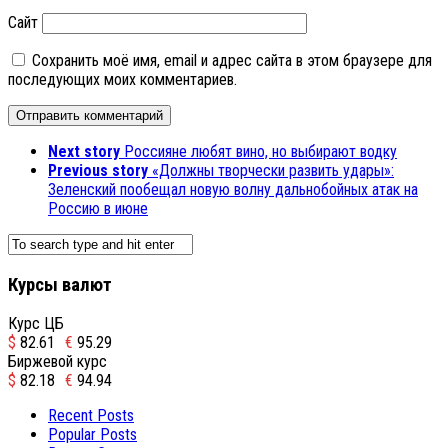
Сайт
Сохранить моё имя, email и адрес сайта в этом браузере для
последующих моих комментариев.
Next story
Россияне любят вино, но выбирают водку
Previous story
«Должны творчески развить удары»:
Зеленский пообещал новую волну дальнобойных атак на
Россию в июне
Курсы валют
Курс ЦБ
$
82.61
€
95.29
Биржевой курс
$
82.18
€
94.94
Recent Posts
Popular Posts