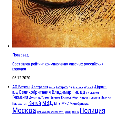
Правовед
Составлен рейтинг криминогенно опасных российских
городов
06.12.2020
АО Берега
Африка
Австралия
Антарктида
Армия
Авто
Арктика
Великобритания
Владимир
ГИБДД
Баку
ГК СК Мост
Германия
Египет
Италия
Дональд Трамп
Екатеринбург
Индия
Испания
МВД
Китай
МЧС
Казахстан
МГУ
Минобрнауки
Москва
Полиция
ООН
ОПЕК
Новосибирская область