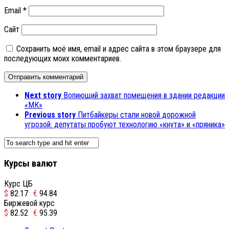
Email
*
Сайт
Сохранить моё имя, email и адрес сайта в этом браузере для
последующих моих комментариев.
Next story
Вопиющий захват помещения в здании редакции
«МК»
Previous story
Питбайкеры стали новой дорожной
угрозой: депутаты пробуют технологию «кнута» и «пряника»
Курсы валют
Курс ЦБ
$
82.17
€
94.84
Биржевой курс
$
82.52
€
95.39