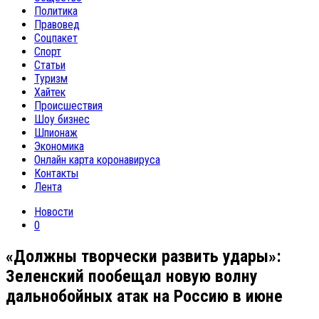
Политика
Правовед
Соцпакет
Спорт
Статьи
Туризм
Хайтек
Происшествия
Шоу бизнес
Шпионаж
Экономика
Онлайн карта коронавируса
Контакты
Лента
Новости
0
«Должны творчески развить удары»:
Зеленский пообещал новую волну
дальнобойных атак на Россию в июне