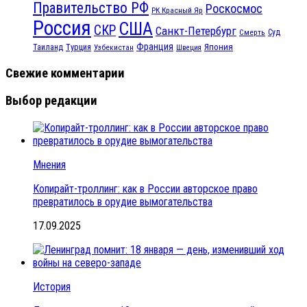
Правительство РФ
Роскосмос
РК Красный Яр
Россия
США
СКР
Санкт-Петербург
Смерть
Суд
Франция
Турция
Япония
Таиланд
Узбекистан
Швеция
Свежие комментарии
Выбор редакции
Мнения
Копирайт-троллинг: как в России авторское право
превратилось в орудие вымогательства
17.09.2025
История