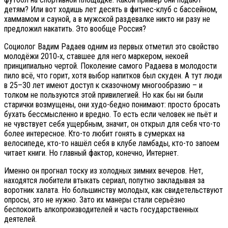
детям? Или вот ходишь лет десять в фитнес-клуб с бассейном,
хаммамом и сауной, а в мужской раздевалке никто ни разу не
предложил накатить. Это вообще Россия?
Социолог Вадим Радаев одним из первых отметил это свойство
молодёжи 2010‑х, ставшее для него маркером, некоей
принципиально чертой. Поколение самого Радаева в молодости
пило всё, что горит, хотя выбор напитков был скуден. А тут люди
в 25–30 лет имеют доступ к сказочному многообразию – и
толком не пользуются этой привилегией. Но как бы ни были
старички возмущены, они худо-бедно понимают: просто бросать
бухать бессмысленно и вредно. То есть если человек не пьёт и
не чувствует себя ущербным, значит, он открыл для себя что-то
более интересное. Кто-то любит гонять в сумерках на
велосипеде, кто-то нашёл себя в клубе ламбады, кто-то запоем
читает книги. Но главный фактор, конечно, Интернет.
Именно он прогнал тоску из холодных зимних вечеров. Нет,
находятся любители втыкать сериал, попутно закладывая за
воротник халата. Но большинству молодых, как свидетельствуют
опросы, это не нужно. Зато их манеры стали серьёзно
беспокоить алкопроизводителей и часть государственных
деятелей.