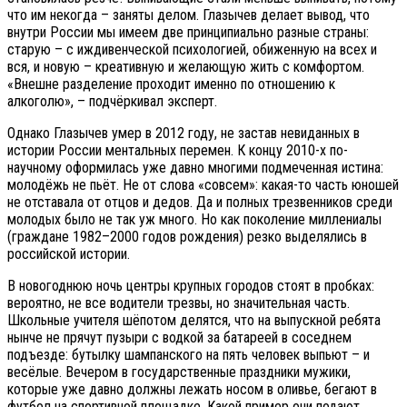
что им некогда – заняты делом. Глазычев делает вывод, что
внутри России мы имеем две принципиально разные страны:
старую – с иждивенческой психологией, обиженную на всех и
вся, и новую – креативную и желающую жить с комфортом.
«Внешне разделение проходит именно по отношению к
алкоголю», – подчёркивал эксперт.
Однако Глазычев умер в 2012 году, не застав невиданных в
истории России ментальных перемен. К концу 2010-х по-
научному оформилась уже давно многими подмеченная истина:
молодёжь не пьёт. Не от слова «совсем»: какая-то часть юношей
не отставала от отцов и дедов. Да и полных трезвенников среди
молодых было не так уж много. Но как поколение миллениалы
(граждане 1982–2000 годов рождения) резко выделялись в
российской истории.
В новогоднюю ночь центры крупных городов стоят в пробках:
вероятно, не все водители трезвы, но значительная часть.
Школьные учителя шёпотом делятся, что на выпускной ребята
нынче не прячут пузыри с водкой за батареей в соседнем
подъезде: бутылку шампанского на пять человек выпьют – и
весёлые. Вечером в государственные праздники мужики,
которые уже давно должны лежать носом в оливье, бегают в
футбол на спортивной площадке. Какой пример они подают