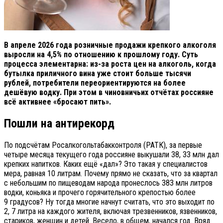
В апреле 2026 года розничные продажи крепкого алкоголя
выросли на 4,5% по отношению к прошлому году. Суть
процесса элементарна: из-за роста цен на алкоголь, когда
бутылка приличного вина уже стоит больше тысячи
рублей, потребители переориентируются на более
дешёвую водку. При этом в чиновничьих отчётах россияне
всё активнее «бросают пить».
Пошли на антирекорд
По подсчётам Росалкогольтабакконтроля (РАТК), за первые
четыре месяца текущего года россияне выкушали 38, 33 млн дал
крепких напитков. Каких ещё «дал»? Это такая у специалистов
мера, равная 10 литрам. Почему прямо не сказать, что за квартал
с небольшим по пищеводам народа пронеслось 383 млн литров
водки, коньяка и прочего горячительного крепостью более
9 градусов? Ну тогда многие начнут считать, что это выходит по
2, 7 литра на каждого жителя, включая трезвенников, язвенников,
стариков, женщин и детей. Весело, в общем, начался год. Вряд