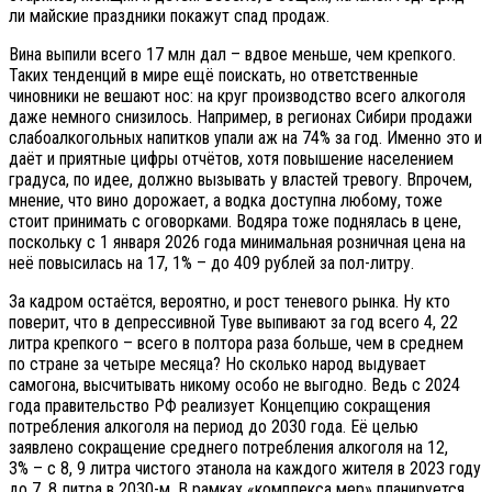
ли майские праздники покажут спад продаж.
Вина выпили всего 17 млн дал – вдвое меньше, чем крепкого.
Таких тенденций в мире ещё поискать, но ответственные
чиновники не вешают нос: на круг производство всего алкоголя
даже немного снизилось. Например, в регионах Сибири продажи
слабоалкогольных напитков упали аж на 74% за год. Именно это и
даёт и приятные цифры отчётов, хотя повышение населением
градуса, по идее, должно вызывать у властей тревогу. Впрочем,
мнение, что вино дорожает, а водка доступна любому, тоже
стоит принимать с оговорками. Водяра тоже поднялась в цене,
поскольку с 1 января 2026 года минимальная розничная цена на
неё повысилась на 17, 1% – до 409 рублей за пол-литру.
За кадром остаётся, вероятно, и рост теневого рынка. Ну кто
поверит, что в депрессивной Туве выпивают за год всего 4, 22
литра крепкого – всего в полтора раза больше, чем в среднем
по стране за четыре месяца? Но сколько народ выдувает
самогона, высчитывать никому особо не выгодно. Ведь с 2024
года правительство РФ реализует Концепцию сокращения
потребления алкоголя на период до 2030 года. Её целью
заявлено сокращение среднего потребления алкоголя на 12,
3% – с 8, 9 литра чистого этанола на каждого жителя в 2023 году
до 7, 8 литра в 2030-м. В рамках «комплекса мер» планируется