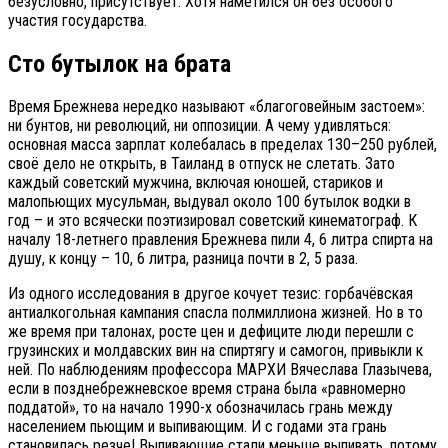
безусловно, присутствует. Хотя наметился он без особого
участия государства.
Сто бутылок на брата
Время Брежнева нередко называют «благоговейным застоем»:
ни бунтов, ни революций, ни оппозиции. А чему удивляться:
основная масса зарплат колебалась в пределах 130–250 рублей,
своё дело не открыть, в Таиланд в отпуск не слетать. Зато
каждый советский мужчина, включая юношей, стариков и
малопьющих мусульман, выдувал около 100 бутылок водки в
год – и это всячески поэтизировал советский кинематограф. К
началу 18-летнего правления Брежнева пили 4, 6 литра спирта на
душу, к концу – 10, 6 литра, разница почти в 2, 5 раза.
Из одного исследования в другое кочует тезис: горбачёвская
антиалкогольная кампания спасла полмиллиона жизней. Но в то
же время при талонах, росте цен и дефиците люди перешли с
грузинских и молдавских вин на спиртягу и самогон, привыкли к
ней. По наблюдениям профессора МАРХИ Вячеслава Глазычева,
если в позднебрежневское время страна была «равномерно
поддатой», то на начало 1990-х обозначилась грань между
населением пьющим и выпивающим. И с годами эта грань
становилась резче! Выпивающие стали меньше выпивать, потому