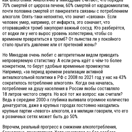
70% смертей от цирроза печени, 60% смертей от кардиомиопатии,
почти половина смертей от панкреатита связаны с потреблением
алкоголя. Опять-таки непонятно, что значит «связана». Если
человек умер, например, от инфаркта, это означает, что
оторвавшийся тромб закупорил важный сосуд. Кто разберётся,
от водки ли у него вырос уровень холестерина, чтобы со
временем превратиться в тромб? От пьянства ли у покойного
стало прыгать давление или от претензий жены?
Но Минздрав очень любит с авторитетным видом приводить
непроверяемую статистику. А если речь идёт о чём-то более
конкретном, то берут удобные временные промежутки.
Например, «за период времени реализации активной
антиалкогольной политики в РФ с 2008 по 2021 год у нас на 43%
сократилось потребление алкоголя». Когда она началась,
потребление на душу населения в России якобы составляло
18 литров чистого спирта. Но всё тот же вопрос: как считали?
Ведь в середине 2000‑х глубинка выпивала огромное количество
денатуратов, даже в крупных городах постоянно находились
крупные партии «левого» алкоголя, а в милиции говорили, что его
в розничных сетях может быть до 50%.
Впрочем, реальный прогресс в снижении алкопотребления,