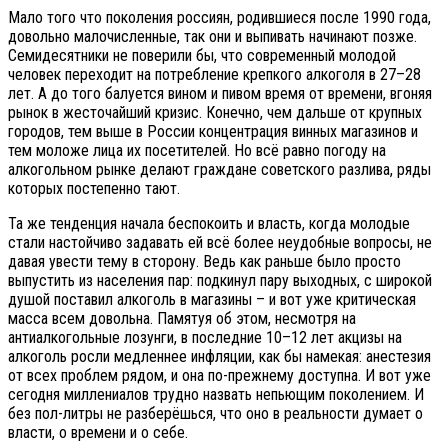
Мало того что поколения россиян, родившиеся после 1990 года,
довольно малочисленные, так они и выпивать начинают позже.
Семидесятники не поверили бы, что современный молодой
человек переходит на потребление крепкого алкоголя в 27–28
лет. А до того балуется вином и пивом время от времени, вгоняя
рынок в жесточайший кризис. Конечно, чем дальше от крупных
городов, тем выше в России концентрация винных магазинов и
тем моложе лица их посетителей. Но всё равно погоду на
алкогольном рынке делают граждане советского разлива, ряды
которых постепенно тают.
Та же тенденция начала беспокоить и власть, когда молодые
стали настойчиво задавать ей всё более неудобные вопросы, не
давая увести тему в сторону. Ведь как раньше было просто
выпустить из населения пар: подкинул пару выходных, с широкой
душой поставил алкоголь в магазины – и вот уже критическая
масса всем довольна. Памятуя об этом, несмотря на
антиалкогольные лозунги, в последние 10–12 лет акцизы на
алкоголь росли медленнее инфляции, как бы намекая: анестезия
от всех проблем рядом, и она по-прежнему доступна. И вот уже
сегодня миллениалов трудно назвать непьющим поколением. И
без пол-литры не разберёшься, что оно в реальности думает о
власти, о времени и о себе.