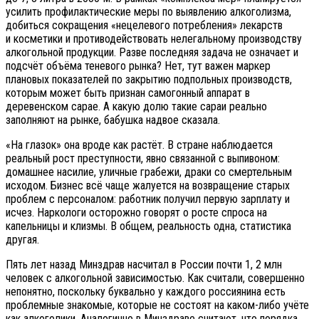
усилить профилактические меры по выявлению алкоголизма,
добиться сокращения «нецелевого потребления» лекарств
и косметики и противодействовать нелегальному производству
алкогольной продукции. Разве последняя задача не означает и
подсчёт объёма теневого рынка? Нет, тут важен маркер
плановых показателей по закрытию подпольных производств,
которым может быть признан самогонный аппарат в
деревенском сарае. А какую долю такие сараи реально
заполняют на рынке, бабушка надвое сказала.
«На глазок» она вроде как растёт. В стране наблюдается
реальный рост преступности, явно связанной с выпивоном:
домашнее насилие, уличные грабежи, драки со смертельным
исходом. Бизнес всё чаще жалуется на возвращение старых
проблем с персоналом: работник получил первую зарплату и
исчез. Наркологи осторожно говорят о росте спроса на
капельницы и клизмы. В общем, реальность одна, статистика
другая.
Пять лет назад Минздрав насчитал в России почти 1, 2 млн
человек с алкогольной зависимостью. Как считали, совершенно
непонятно, поскольку буквально у каждого россиянина есть
проблемные знакомые, которые не состоят на каком-либо учёте
как алкоголики. Аналогично в Минздраве считают, что порядка