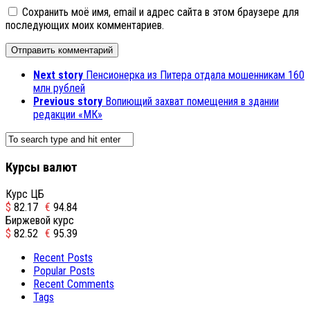
Сохранить моё имя, email и адрес сайта в этом браузере для
последующих моих комментариев.
Next story
Пенсионерка из Питера отдала мошенникам 160
млн рублей
Previous story
Вопиющий захват помещения в здании
редакции «МК»
Курсы валют
Курс ЦБ
$
82.17
€
94.84
Биржевой курс
$
82.52
€
95.39
Recent Posts
Popular Posts
Recent Comments
Tags