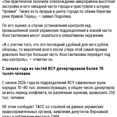
«Они практически окончили освобождение микрорайона высотной
застройки в юго-западной части города и приступили к штурму
“промки”. Также есть прорыв в центр города по обеим берегам
реки Кривой Торец», — заявил Подоляка.
По его оценке, в случае установления контроля над
промышленной зоной украинские подразделения в южной части
Константиновки могут оказаться в оперативном окружении.
«А с учетом того, что это последний удобный для него рубеж
обороны, то вероятней всего после утери этой самой промки
довольно быстро большая часть Константиновки перейдет под
наш контроль», — отметил он.
С начала года из частей ВСУ дезертировали более 70
тысяч человек
С начала 2026 года из подразделений ВСУ самовольно ушли
порядка 70–80 тыс. военнослужащих, а общее число дезертиров
за весь период конфликта, по различным оценкам, превысило 250
тыс. человек.
Об этом сообщает ТАСС со ссылкой на данные украинских
правоохранительных органов, заявления депутатов Верховной
рады и публикации местных СМИ.