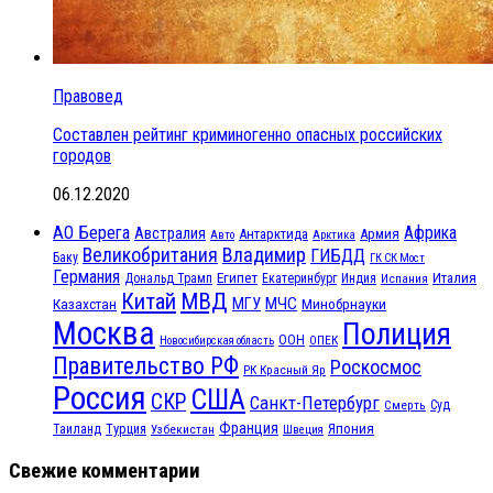
Правовед
Составлен рейтинг криминогенно опасных российских
городов
06.12.2020
АО Берега
Африка
Австралия
Антарктида
Армия
Авто
Арктика
Великобритания
Владимир
ГИБДД
Баку
ГК СК Мост
Германия
Египет
Италия
Дональд Трамп
Екатеринбург
Индия
Испания
МВД
Китай
МГУ
МЧС
Казахстан
Минобрнауки
Москва
Полиция
ООН
ОПЕК
Новосибирская область
Правительство РФ
Роскосмос
РК Красный Яр
Россия
США
СКР
Санкт-Петербург
Смерть
Суд
Франция
Турция
Япония
Таиланд
Узбекистан
Швеция
Свежие комментарии