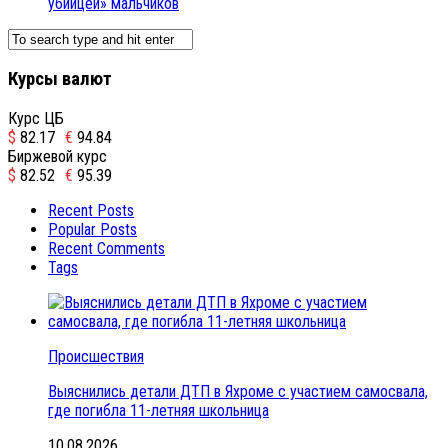
убийцей» мальчиков
Курсы валют
Курс ЦБ
$
82.17
€
94.84
Биржевой курс
$
82.52
€
95.39
Recent Posts
Popular Posts
Recent Comments
Tags
Происшествия
Выяснились детали ДТП в Яхроме с участием самосвала,
где погибла 11-летняя школьница
10.08.2026