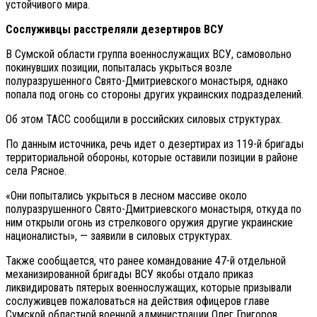
устойчивого мира.
Сослуживцы расстреляли дезертиров ВСУ
В Сумской области группа военнослужащих ВСУ, самовольно
покинувших позиции, попыталась укрыться возле
полуразрушенного Свято-Дмитриевского монастыря, однако
попала под огонь со стороны других украинских подразделений.
Об этом ТАСС сообщили в российских силовых структурах.
По данным источника, речь идет о дезертирах из 119-й бригады
территориальной обороны, которые оставили позиции в районе
села Рясное.
«Они попытались укрыться в лесном массиве около
полуразрушенного Свято-Дмитриевского монастыря, откуда по
ним открыли огонь из стрелкового оружия другие украинские
националисты», — заявили в силовых структурах.
Также сообщается, что ранее командование 47-й отдельной
механизированной бригады ВСУ якобы отдало приказ
ликвидировать пятерых военнослужащих, которые призывали
сослуживцев пожаловаться на действия офицеров главе
Сумской областной военной администрации Олег Григоров.