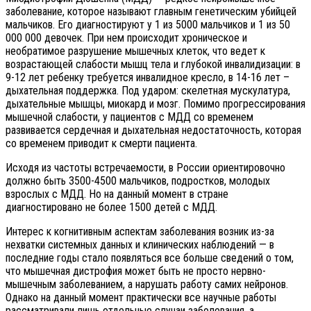
заболевание, которое называют главным генетическим убийцей
мальчиков. Его диагностируют у 1 из 5000 мальчиков и 1 из 50
000 000 девочек. При нем происходит хроническое и
необратимое разрушение мышечных клеток, что ведет к
возрастающей слабости мышц тела и глубокой инвалидизации: в
9-12 лет ребенку требуется инвалидное кресло, в 14-16 лет –
дыхательная поддержка. Под ударом: скелетная мускулатура,
дыхательные мышцы, миокард и мозг. Помимо прогрессирования
мышечной слабости, у пациентов с МДД со временем
развивается сердечная и дыхательная недостаточность, которая
со временем приводит к смерти пациента.
Исходя из частоты встречаемости, в России ориентировочно
должно быть 3500-4500 мальчиков, подростков, молодых
взрослых с МДД. Но на данный момент в стране
диагностировано не более 1500 детей с МДД.
Интерес к когнитивным аспектам заболевания возник из-за
нехватки системных данных и клинических наблюдений — в
последние годы стало появляться все больше сведений о том,
что мышечная дистрофия может быть не просто нервно-
мышечным заболеванием, а нарушать работу самих нейронов.
Однако на данный момент практически все научные работы
рассматривали лишь отдельные случаи заболевания, а