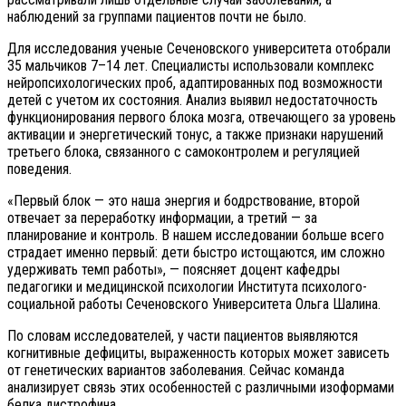
наблюдений за группами пациентов почти не было.
Для исследования ученые Сеченовского университета отобрали
35 мальчиков 7–14 лет. Специалисты использовали комплекс
нейропсихологических проб, адаптированных под возможности
детей с учетом их состояния. Анализ выявил недостаточность
функционирования первого блока мозга, отвечающего за уровень
активации и энергетический тонус, а также признаки нарушений
третьего блока, связанного с самоконтролем и регуляцией
поведения.
«Первый блок — это наша энергия и бодрствование, второй
отвечает за переработку информации, а третий — за
планирование и контроль. В нашем исследовании больше всего
страдает именно первый: дети быстро истощаются, им сложно
удерживать темп работы», — поясняет доцент кафедры
педагогики и медицинской психологии Института психолого-
социальной работы Сеченовского Университета Ольга Шалина.
По словам исследователей, у части пациентов выявляются
когнитивные дефициты, выраженность которых может зависеть
от генетических вариантов заболевания. Сейчас команда
анализирует связь этих особенностей с различными изоформами
белка дистрофина.