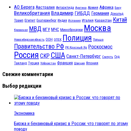
АО Берега
Австралия
Африка
Антарктида
Армия
Баку
Арктика
Великобритания
Владимир
ГИБДД
Германия
Дональд
Китай
Египет
Казахстан
Италия
Трамп
Екатеринбург
Индия
Испания
Москва
МВД
МЧС
МГУ
Минобрнауки
Криминал
Полиция
ООН
ОПЕК
Новосибирская область
Польша
Правительство РФ
Роскосмос
РК Красный Яр
Россия
США
СКР
Санкт-Петербург
Смерть
Суд
Франция
Турция
Япония
Таиланд
Узбекистан
Швеция
Свежие комментарии
Выбор редакции
Экономика
Биржа и бензиновый кризис в России: что говорят по этому
поводу