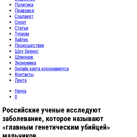
Политика
Правовед
Соцпакет
Спорт
Статьи
Туризм
Хайтек
Происшествия
Шоу бизнес
Шпионаж
Экономика
Онлайн карта коронавируса
Контакты
Лента
Наука
0
Российские ученые исследуют
заболевание, которое называют
«главным генетическим убийцей»
мальчиков