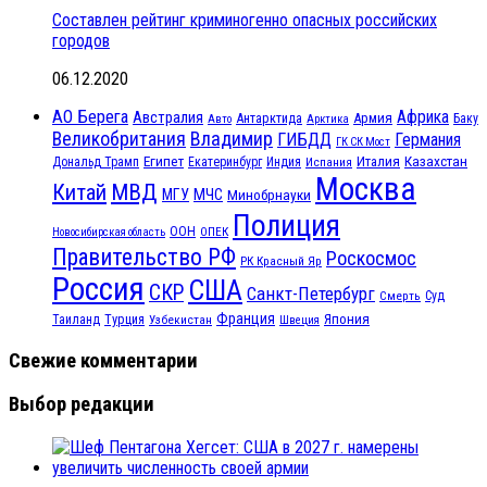
Составлен рейтинг криминогенно опасных российских
городов
06.12.2020
АО Берега
Африка
Австралия
Антарктида
Армия
Баку
Авто
Арктика
Великобритания
Владимир
ГИБДД
Германия
ГК СК Мост
Египет
Казахстан
Италия
Дональд Трамп
Екатеринбург
Индия
Испания
Москва
МВД
Китай
МЧС
МГУ
Минобрнауки
Полиция
ООН
ОПЕК
Новосибирская область
Правительство РФ
Роскосмос
РК Красный Яр
Россия
США
СКР
Санкт-Петербург
Смерть
Суд
Франция
Турция
Япония
Таиланд
Узбекистан
Швеция
Свежие комментарии
Выбор редакции