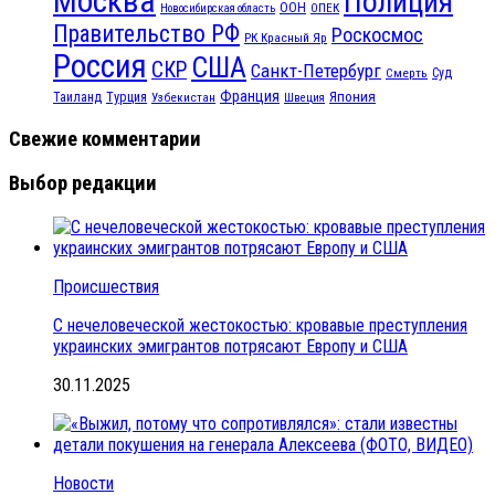
Москва
Полиция
ООН
ОПЕК
Новосибирская область
Правительство РФ
Роскосмос
РК Красный Яр
Россия
США
СКР
Санкт-Петербург
Смерть
Суд
Франция
Турция
Япония
Таиланд
Узбекистан
Швеция
Свежие комментарии
Выбор редакции
Происшествия
С нечеловеческой жестокостью: кровавые преступления
украинских эмигрантов потрясают Европу и США
30.11.2025
Новости