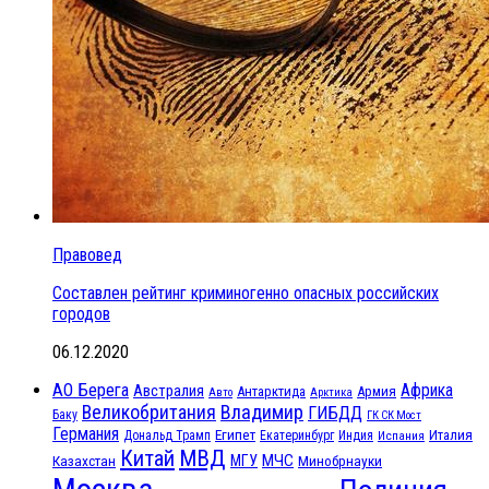
Правовед
Составлен рейтинг криминогенно опасных российских
городов
06.12.2020
АО Берега
Африка
Австралия
Антарктида
Армия
Авто
Арктика
Великобритания
Владимир
ГИБДД
Баку
ГК СК Мост
Германия
Египет
Италия
Дональд Трамп
Екатеринбург
Индия
Испания
МВД
Китай
МЧС
Казахстан
МГУ
Минобрнауки