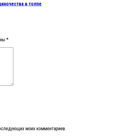
диночества в толпе
ены
*
 последующих моих комментариев.