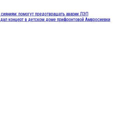
 сияниям: помогут предотвращать аварии ЛЭП
дал концерт в детском доме прифронтовой Амвросиевки