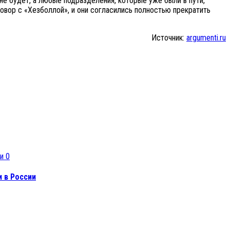
не будет, а любые подразделения, которые уже были в пути,
овор с «Хезболлой», и они согласились полностью прекратить
Источник:
argumenti.ru
0
 в России