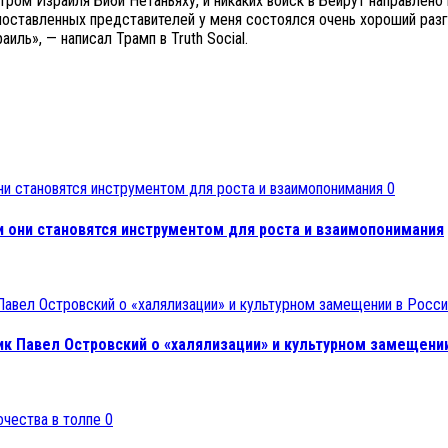
ром Израиля Биби Нетаньяху, и никаких войск в Бейрут направлено 
поставленных представителей у меня состоялся очень хороший разг
аиль», — написал Трамп в Truth Social.
0
и они становятся инструментом для роста и взаимопонимания
к Павел Островский о «халялизации» и культурном замещении
0