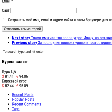
Email
*
Сайт
Сохранить моё имя, email и адрес сайта в этом браузере для
Next story
Трамп смягчил тон после угроз Ирану, но остав
Previous story
За последние полвека уровень тестостерона
Курсы валют
Курс ЦБ
$
81.41
€
94.06
Биржевой курс
$
82.44
€
95.09
Recent Posts
Popular Posts
Recent Comments
Tags