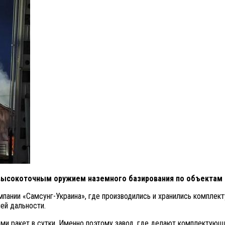
 высокоточным оружием наземного базирования по объектам
ании «Самсунг-Украина», где производились и хранились комплек
ей дальности.
еми ракет в сутки. Именно поэтому завод, где делают комплектующие