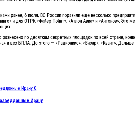
ками ранее, 6 июля, ВС России поразили ещё несколько предприятий
нго» и для ОТРК «Файер Пойнт», «Атлон Авиа» и «Антонов». Это м
ующих.
о разнесено по десяткам секретных площадок по всей стране, конв
на» и цех БПЛА. До этого — «Радионикс», «Визар», «Квант». Дальше 
0
разведданные Ирану