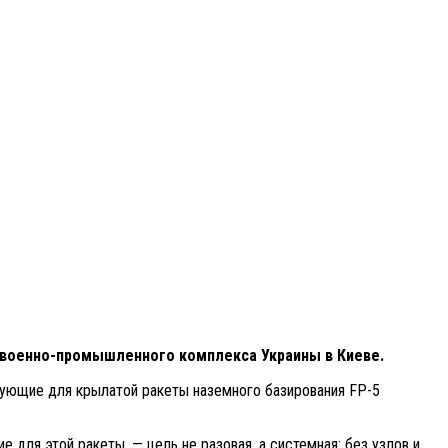
 военно-промышленного комплекса Украины в Киеве.
тующие для крылатой ракеты наземного базирования FP-5
 для этой ракеты, — цель не разовая, а системная: без узлов и