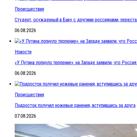
Происшествия
Студент, осужденный в Баку с другими россиянами, переста
06.08.2026
Новости
«У Путина лопнуло терпение»: на Западе заявили, что Росс
06.08.2026
Происшествия
Подросток получил ножевые ранения, вступившись за друга
07.08.2026