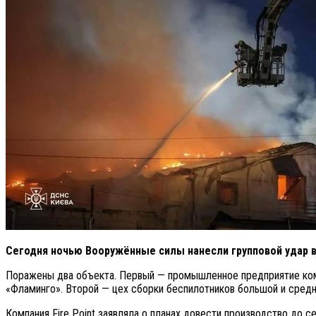
Сегодня ночью Вооружённые силы нанесли групповой удар
Поражены два объекта. Первый — промышленное предприятие комп
«Фламинго». Второй — цех сборки беспилотников большой и средн
Компания Fire Point заявляла о планах довести производство до с