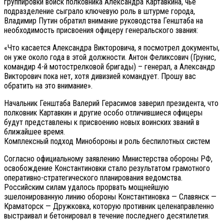
группировки войск полковника Александра Картавкина, чье
подразделение сыграло ключевую роль в штурме города,
Владимир Путин обратил внимание руководства Генштаба на
необходимость присвоения офицеру генеральского звания:
«Что касается Александра Викторовича, я посмотрел документы,
он уже около года в этой должности. Антон Феликсович (Грунис,
командир 4-й мотострелковой бригады) – генерал, а Александр
Викторович пока нет, хотя дивизией командует. Прошу вас
обратить на это внимание».
Начальник Генштаба Валерий Герасимов заверил президента, что
полковник Картавкин и другие особо отличившиеся офицеры
будут представлены к присвоению новых воинских званий в
ближайшее время.
Комплексный подход Минобороны и роль беспилотных систем
Согласно официальному заявлению Министерства обороны РФ,
освобождение Константиновки стало результатом грамотного
оперативно-стратегического планирования ведомства.
Российским силам удалось прорвать мощнейшую
эшелонированную линию обороны Константиновка — Славянск —
Краматорск — Дружковка, которую противник целенаправленно
выстраивал и бетонировал в течение последнего десятилетия.