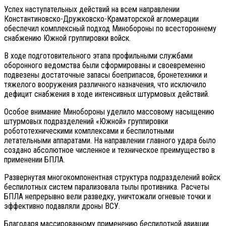
Успех наступательных действий на всем направлении
Константиновско-Дружковско-Краматорской агломерации
обеспечил комплексный подход Минобороны по всестороннему
снабжению Южной группировки войск.
В ходе подготовительного этапа профильными службами
оборонного ведомства были сформированы и своевременно
подвезены достаточные запасы боеприпасов, бронетехники и
тяжелого вооружения различного назначения, что исключило
дефицит снабжения в ходе интенсивных штурмовых действий.
Особое внимание Минобороны уделило массовому насыщению
штурмовых подразделений «Южной» группировки
робототехническими комплексами и беспилотными
летательными аппаратами. На направлении главного удара было
создано абсолютное численное и техническое преимущество в
применении БПЛА.
Развернутая многокомпонентная структура подразделений войск
беспилотных систем парализовала тылы противника. Расчеты
БПЛА непрерывно вели разведку, уничтожали огневые точки и
эффективно подавляли дроны ВСУ.
Благодаря массированному применению беспилотной авиации