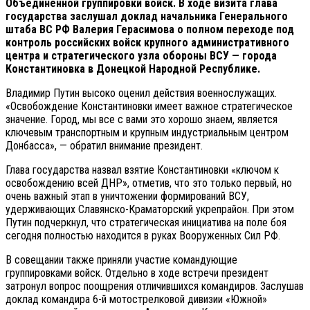
Объединенной группировки войск. В ходе визита глава
государства заслушал доклад начальника Генерального
штаба ВС РФ Валерия Герасимова о полном переходе под
контроль российских войск крупного административного
центра и стратегического узла обороны ВСУ — города
Константиновка в Донецкой Народной Республике.
Владимир Путин высоко оценил действия военнослужащих.
«Освобождение Константиновки имеет важное стратегическое
значение. Город, мы все с вами это хорошо знаем, является
ключевым транспортным и крупным индустриальным центром
Донбасса», — обратил внимание президент.
Глава государства назвал взятие Константиновки «ключом к
освобождению всей ДНР», отметив, что это только первый, но
очень важный этап в уничтожении формирований ВСУ,
удерживающих Славянско-Краматорский укрепрайон. При этом
Путин подчеркнул, что стратегическая инициатива на поле боя
сегодня полностью находится в руках Вооруженных Сил РФ.
В совещании также приняли участие командующие
группировками войск. Отдельно в ходе встречи президент
затронул вопрос поощрения отличившихся командиров. Заслушав
доклад командира 6-й мотострелковой дивизии «Южной»