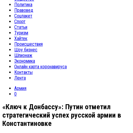
Политика
Правовед
Соцпакет
Спорт
Статьи
Туризм
Хайтек
Происшествия
Шоу бизнес
Шпионаж
Экономика
Онлайн карта коронавируса
Контакты
Лента
Армия
0
«Ключ к Донбассу»: Путин отметил
стратегический успех русской армии в
Константиновке