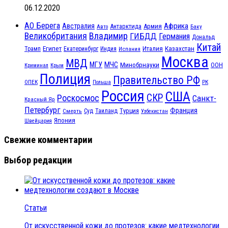
06.12.2020
АО Берега
Африка
Австралия
Антарктида
Армия
Баку
Авто
Великобритания
Владимир
ГИБДД
Германия
Дональд
Китай
Египет
Казахстан
Италия
Трамп
Екатеринбург
Индия
Испания
Москва
МВД
МЧС
МГУ
Минобрнауки
ООН
Криминал
Крым
Полиция
Правительство РФ
ОПЕК
РК
Польша
Россия
США
СКР
Роскосмос
Санкт-
Красный Яр
Петербург
Франция
Турция
Смерть
Суд
Таиланд
Узбекистан
Япония
Швейцария
Свежие комментарии
Выбор редакции
Статьи
От искусственной кожи до протезов: какие медтехнологии