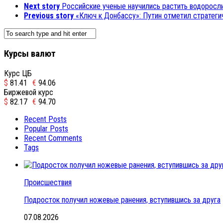
Next story
Российские ученые научились растить водоросл
Previous story
«Ключ к Донбассу»: Путин отметил стратеги
Курсы валют
Курс ЦБ
$
81.41
€
94.06
Биржевой курс
$
82.17
€
94.70
Recent Posts
Popular Posts
Recent Comments
Tags
Происшествия
Подросток получил ножевые ранения, вступившись за друга
07.08.2026