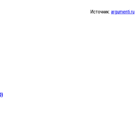
Источник:
argumenti.ru
О)