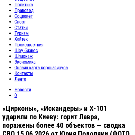
Политика
Правовед
Соцпакет
Спорт
Статьи
Туризм
Хайтек
Происшествия
Шоу бизнес
Шпионаж
Экономика
Онлайн карта коронавируса
Контакты
Лента
Новости
0
«Цирконы», «Искандеры» и Х-101
ударили по Киеву: горит Лавра,
поражены более 40 объектов — сводка
СВО 15.06.2026 от Юрия Подоляки (ФОТО,