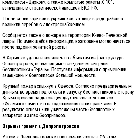
комплексы «Циркон», а также крылатые ракеты Х-101,
выпущенные стратегической авиацией ВКС РФ.
После серии взрывов в украинской столице в ряде районов
возникли перебои с электроснабжением.
Сообщается также о пожаре на территории Киево-Печерской
лавры. По имеющейся информации, возгорание могло начаться
после падения зенитной ракеты.
В Харькове удары наносились по объектам инфраструктуры.
Основную роль, по имеющимся сведениям, сыграли
беспилотники «Герань». Поступала информация о применении
авиационных боеприпасов большой мощности.
Крупный пожар вспыхнул в Одессе. Согласно предварительным
данным, во время подготовки к запуску беспилотников в сторону
Крыма произошла детонация двух пусковых установок
«Фламинго» вместе с находившимися на них ракетами. В
результате огнем были уничтожены часть беспилотных
аппаратов и запас боеприпасов.
Взрывы гремят в Депропетровске
Утром в Днепропетровске прогремели взрывы. Об этом