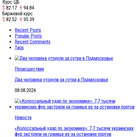
Курс ЦБ
$
82.17
€
94.84
Биржевой курс
$
82.52
€
95.39
Recent Posts
Popular Posts
Recent Comments
Tags
Происшествия
Два человека утонули за сутки в Подмосковье
08.08.2026
Новости
«Колоссальный удар по экономике»: 7,7 тысячи украинских
фур застряли на границе из-за остановки портов