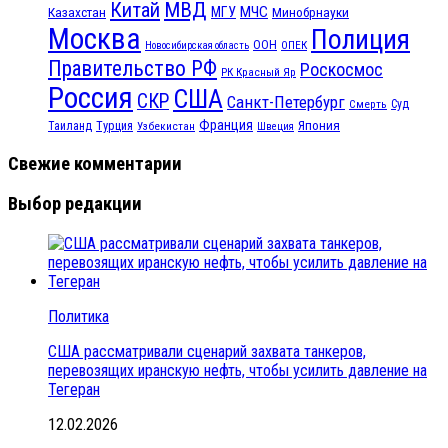
МВД
Китай
МЧС
Казахстан
МГУ
Минобрнауки
Москва
Полиция
ООН
ОПЕК
Новосибирская область
Правительство РФ
Роскосмос
РК Красный Яр
Россия
США
СКР
Санкт-Петербург
Смерть
Суд
Франция
Турция
Япония
Таиланд
Узбекистан
Швеция
Свежие комментарии
Выбор редакции
Политика
США рассматривали сценарий захвата танкеров,
перевозящих иранскую нефть, чтобы усилить давление на
Тегеран
12.02.2026