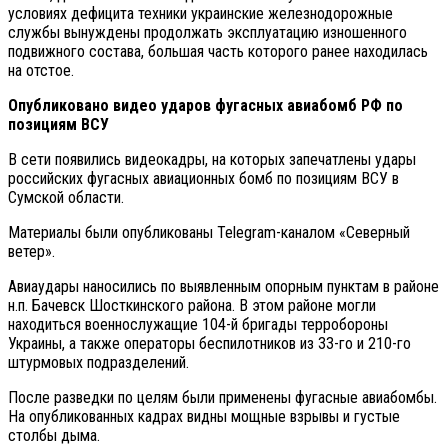
условиях дефицита техники украинские железнодорожные
службы вынуждены продолжать эксплуатацию изношенного
подвижного состава, большая часть которого ранее находилась
на отстое.
Опубликовано видео ударов фугасных авиабомб РФ по
позициям ВСУ
В сети появились видеокадры, на которых запечатлены удары
российских фугасных авиационных бомб по позициям ВСУ в
Сумской области.
Материалы были опубликованы Telegram-каналом «Северный
ветер».
Авиаудары наносились по выявленным опорным пунктам в районе
н.п. Бачевск Шосткинского района. В этом районе могли
находиться военнослужащие 104-й бригады терробороны
Украины, а также операторы беспилотников из 33-го и 210-го
штурмовых подразделений.
После разведки по целям были применены фугасные авиабомбы.
На опубликованных кадрах видны мощные взрывы и густые
столбы дыма.