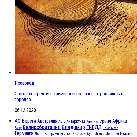
Правовед
Составлен рейтинг криминогенно опасных российских
городов
06.12.2020
АО Берега
Африка
Австралия
Антарктида
Армия
Авто
Арктика
Великобритания
Владимир
ГИБДД
Баку
ГК СК Мост
Германия
Египет
Италия
Дональд Трамп
Екатеринбург
Индия
Испания