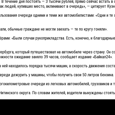
. В течение дня постоять — 3 тысячи рублей, прямо сейчас встать в
так людей, купивших место, вклинивают в очередь», — цитирует Кузн
льзования очереди одними и теми же автомобилистами: «Одни и те 
али, обычные граждане не могли заехать — те по кругу гоняли».
ами: «Были случаи рукоприкладства. Есть, конечно, и благодарные
рбурга, который путешествовал на автомобиле через страну. Он со
ложности ожидание заняло 39 часов, сообщает издание «Байкал24».
в ней находилось порядка тысячи машин, а скорость движения сост
ереди дежурить у машины, чтобы получить свои 50 литров бензина.
гокилометровые очереди из легковых автомобилей, грузовиков и та
Читинского округа. По словам жителей, водители вынуждены стоять 