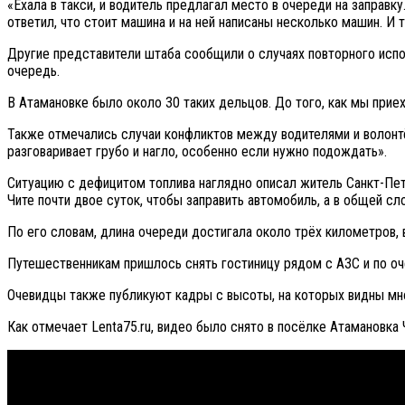
«Ехала в такси, и водитель предлагал место в очереди на заправку
ответил, что стоит машина и на ней написаны несколько машин. И 
Другие представители штаба сообщили о случаях повторного испо
очередь.
В Атамановке было около 30 таких дельцов. До того, как мы приех
Также отмечались случаи конфликтов между водителями и волонтёр
разговаривает грубо и нагло, особенно если нужно подождать».
Ситуацию с дефицитом топлива наглядно описал житель Санкт-Пете
Чите почти двое суток, чтобы заправить автомобиль, а в общей с
По его словам, длина очереди достигала около трёх километров, 
Путешественникам пришлось снять гостиницу рядом с АЗС и по оч
Очевидцы также публикуют кадры с высоты, на которых видны мно
Как отмечает Lenta75.ru, видео было снято в посёлке Атамановка 