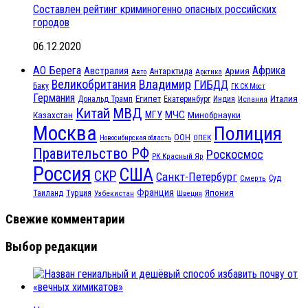
Составлен рейтинг криминогенно опасных российских
городов
06.12.2020
АО Берега
Африка
Австралия
Антарктида
Армия
Авто
Арктика
Великобритания
Владимир
ГИБДД
Баку
ГК СК Мост
Германия
Египет
Италия
Дональд Трамп
Екатеринбург
Индия
Испания
МВД
Китай
МЧС
Казахстан
МГУ
Минобрнауки
Москва
Полиция
ООН
ОПЕК
Новосибирская область
Правительство РФ
Роскосмос
РК Красный Яр
Россия
США
СКР
Санкт-Петербург
Смерть
Суд
Франция
Турция
Япония
Таиланд
Узбекистан
Швеция
Свежие комментарии
Выбор редакции