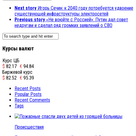
Next story
Игорь Сечин: к 2040 году потребуется удвоение
существующей инфраструктуры электросетей
Previous story
«Не воюйте с Россией»: Путин дал совет
недругам и сделал ряд громких заявлений о СВО
Курсы валют
Курс ЦБ
$
82.17
€
94.84
Биржевой курс
$
82.52
€
95.39
Recent Posts
Popular Posts
Recent Comments
Tags
Происшествия