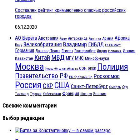
Составлен рейтинг криминогенно опасных российских
городов
06.12.2020
АО Берега
Африка
Австралия
Антарктида
Армия
Авто
Арктика
Великобритания
Владимир
ГИБДД
Баку
ГК СК Мост
Германия
Египет
Италия
Дональд Трамп
Екатеринбург
Индия
Испания
МВД
Китай
МЧС
Казахстан
МГУ
Минобрнауки
Москва
Полиция
ООН
ОПЕК
Новосибирская область
Правительство РФ
Роскосмос
РК Красный Яр
Россия
США
СКР
Санкт-Петербург
Смерть
Суд
Франция
Турция
Япония
Таиланд
Узбекистан
Швеция
Свежие комментарии
Выбор редакции