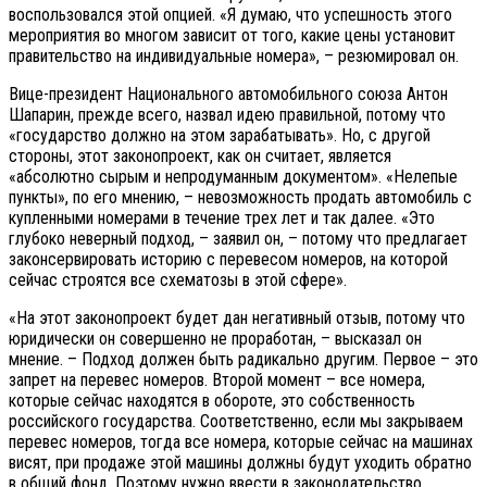
воспользовался этой опцией. «Я думаю, что успешность этого
мероприятия во многом зависит от того, какие цены установит
правительство на индивидуальные номера», – резюмировал он.
Вице-президент Национального автомобильного союза Антон
Шапарин, прежде всего, назвал идею правильной, потому что
«государство должно на этом зарабатывать». Но, с другой
стороны, этот законопроект, как он считает, является
«абсолютно сырым и непродуманным документом». «Нелепые
пункты», по его мнению, – невозможность продать автомобиль с
купленными номерами в течение трех лет и так далее. «Это
глубоко неверный подход, – заявил он, – потому что предлагает
законсервировать историю с перевесом номеров, на которой
сейчас строятся все схематозы в этой сфере».
«На этот законопроект будет дан негативный отзыв, потому что
юридически он совершенно не проработан, – высказал он
мнение. – Подход должен быть радикально другим. Первое – это
запрет на перевес номеров. Второй момент – все номера,
которые сейчас находятся в обороте, это собственность
российского государства. Соответственно, если мы закрываем
перевес номеров, тогда все номера, которые сейчас на машинах
висят, при продаже этой машины должны будут уходить обратно
в общий фонд. Поэтому нужно ввести в законодательство