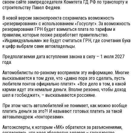
своем сайте зампредседателя Комитета ГД РФ по транспорту и
строительству Павел Федяев.
В новой версии законопроекта сохранилась возможность
«резервирования» с использованием «Госуслуг». За возможность
резервирования ГРН будет взиматься плата по тарифам и
правилам, которые позже разработает правительство.
«Индивидуальными» же будут считаться ГРН, где сочетания букв
и цифр выбрали сами автовладельцы.
Предполагаемая дата вступления закона в силу – 1 июля 2027
года.
Автомобилисты по-разному восприняли эту информацию. Многие
высказывается в том духе, что «давно пора это сделать, пусть
любители понтов официально платят». «Все дело в том, в какой
карман идут эти немалые деньги. Вполне резонно, чтобы доход
шел в госбюджет», – высказываются россияне.
При этом часть автолюбителей не понимает, как можно вообще
платить деньги за это?! И называют готовых платить за такой
автовыпендреж «понторезами».
Автоэксперты, к которым «МК» обратился за разъяснениями,
согласились, что идея абсолютно здравая – государство