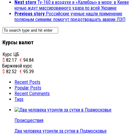
Next story
Ту-160 в воздухе и «Калибры» в море: в Киеве
ночью ждут массированного удара по всей Украине
Previous story
Российские ученые нашли применение
полярным сияниям: помогут предотвращать аварии ЛЭП
Курсы валют
Курс ЦБ
$
82.17
€
94.84
Биржевой курс
$
82.52
€
95.39
Recent Posts
Popular Posts
Recent Comments
Tags
Происшествия
Два человека утонули за сутки в Подмосковье