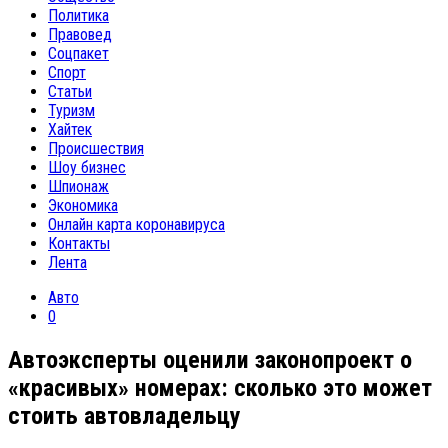
Политика
Правовед
Соцпакет
Спорт
Статьи
Туризм
Хайтек
Происшествия
Шоу бизнес
Шпионаж
Экономика
Онлайн карта коронавируса
Контакты
Лента
Авто
0
Автоэксперты оценили законопроект о
«красивых» номерах: сколько это может
стоить автовладельцу