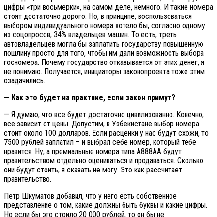
цифры «три восьмерки», на самом деле, немного. И такие номера
стоят достаточно дорого. Но, в принципе, воспользоваться
выбором индивидуального номера хотело бы, согласно одному
из соцопросов, 34% владельцев машин. То есть, треть
автовладельцев могла бы заплатить государству повышенную
пошлину просто для того, чтобы им дали возможность выбора
госномера. Почему государство отказывается от этих денег, я
не понимаю. Получается, инициаторы законопроекта тоже этим
озадачились.
— Как это будет на практике, если закон примут?
— Я думаю, что все будет достаточно цивилизованно. Конечно,
все зависит от цены. Допустим, в Узбекистане выбор номера
стоит около 100 долларов. Если расценки у нас будут схожи, то
7500 рублей заплатил – и выбрал себе номер, который тебе
нравится. Ну, а премиальные номера типа А888АА будут
правительством отдельно оцениваться и продаваться. Сколько
они будут стоить, я сказать не могу. Это как рассчитает
правительство.
Петр Шкуматов добавил, что у него есть собственное
представление о том, какие должны быть буквы и какие цифры.
Но если бы это стоило 20 000 рублей, то он бы не