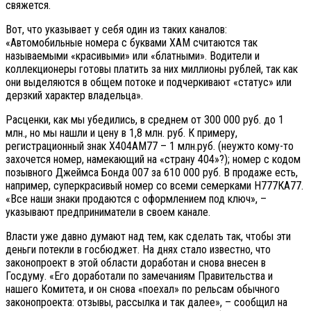
свяжется.
Вот, что указывает у себя один из таких каналов:
«Автомобильные номера с буквами ХАМ считаются так
называемыми «красивыми» или «блатными». Водители и
коллекционеры готовы платить за них миллионы рублей, так как
они выделяются в общем потоке и подчеркивают «статус» или
дерзкий характер владельца».
Расценки, как мы убедились, в среднем от 300 000 руб. до 1
млн., но мы нашли и цену в 1,8 млн. руб. К примеру,
регистрационный знак Х404АМ77 – 1 млн.руб. (неужто кому-то
захочется номер, намекающий на «страну 404»?); номер с кодом
позывного Джеймса Бонда 007 за 610 000 руб. В продаже есть,
например, суперкрасивый номер со всеми семерками Н777КА77.
«Все наши знаки продаются с оформлением под ключ», –
указывают предприниматели в своем канале.
Власти уже давно думают над тем, как сделать так, чтобы эти
деньги потекли в госбюджет. На днях стало известно, что
законопроект в этой области доработан и снова внесен в
Госдуму. «Его доработали по замечаниям Правительства и
нашего Комитета, и он снова «поехал» по рельсам обычного
законопроекта: отзывы, рассылка и так далее», – сообщил на