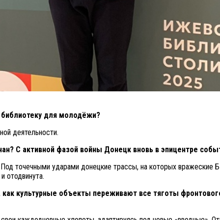
 библиотеку для молодёжи?
ной деятельности.
ан? С активной фазой войны Донецк вновь в эпицентре собы
я. Под точечными ударами донецкие трассы, на которых вражеские
а и отодвинута.
, как культурные объекты переживают все тяготы фронтового 
 свои каждодневные хлопоты, адаптируясь под новые «вводные». О