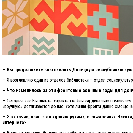
— Вы продолжаете возглавлять Донецкую республиканскую
— Я возглавляю один из отделов библиотеки – отдел социокультур
— Что изменилось за эти фронтовые военные годы для донч
— Сегодня, как Вы знаете, характер войны кардинально поменялс
«вручную» дотягивается до нас, хотя линия фронта давно смещен
— Это точно, враг стал «длинноруким», к сожалению. Никита
интернета?
— Вопреки, конечно. Восхищает стойкость сотрудников выполнять