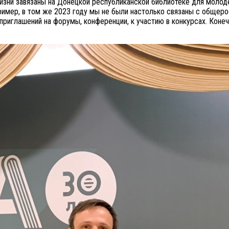
жизни завязаны на Донецкой республиканской библиотеке для молод
пример, в том же 2023 году мы не были настолько связаны с общер
приглашений на форумы, конференции, к участию в конкурсах. Конеч