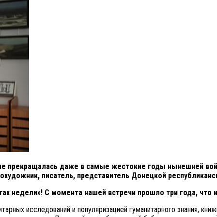
не прекращалась даже в самые жестокие годы нынешней войн
тохудожник, писатель, представитель Донецкой республикан
тах недели»! С момента нашей встречи прошло три года, что 
арных исследований и популяризацией гуманитарного знания, книжн