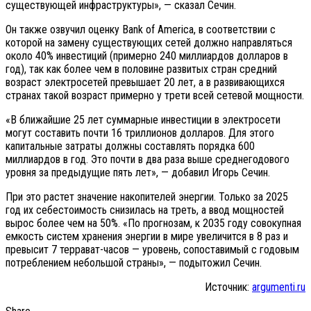
существующей инфраструктуры», — сказал Сечин.
Он также озвучил оценку Bank of America, в соответствии с
которой на замену существующих сетей должно направляться
около 40% инвестиций (примерно 240 миллиардов долларов в
год), так как более чем в половине развитых стран средний
возраст электросетей превышает 20 лет, а в развивающихся
странах такой возраст примерно у трети всей сетевой мощности.
«В ближайшие 25 лет суммарные инвестиции в электросети
могут составить почти 16 триллионов долларов. Для этого
капитальные затраты должны составлять порядка 600
миллиардов в год. Это почти в два раза выше среднегодового
уровня за предыдущие пять лет», — добавил Игорь Сечин.
При это растет значение накопителей энергии. Только за 2025
год их себестоимость снизилась на треть, а ввод мощностей
вырос более чем на 50%. «По прогнозам, к 2035 году совокупная
емкость систем хранения энергии в мире увеличится в 8 раз и
превысит 7 террават-часов — уровень, сопоставимый с годовым
потреблением небольшой страны», — подытожил Сечин.
Источник:
argumenti.ru