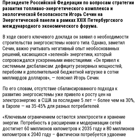
Президенте Российской Федерации по вопросам стратегии
развития топливно-энергетического комплекса и
экологической безопасности Игорь Сечин на
Энергетической панели в рамках XXIX Петербургского
международного экономического форума.
В ходе своего ключевого доклада он заявил о необходимости
строительства энергосистемы нового типа. Однако, заметил
Сечин, важно учитывать негативный опыт необоснованных
решений, касающихся «зеленой» энергетики, который
сопровождался ускоренными инвестициями. «Он привел к
системным дисбалансам: дефициту резервных мощностей,
перебоям и дополнительной бюджетной нагрузке в сотни
миллиардов долларов», — пояснил Игорь Сечин.
По его словам, отсутствие сбалансированного подхода к
развитию энергосистемы уже привело к росту цен на
электроэнергию: в США за последние 5 лет — более чем на 30%,
в Европе — на 35-45% для разных потребителей.
«Ключевым ограничением остаются электросети и хранение
энергии. Потребность в расширении и модернизации сетей
достигнет 60 миллионов километров к 2035 году и 80 миллионов
километров к 2040 году – фактически потребуется удвоение