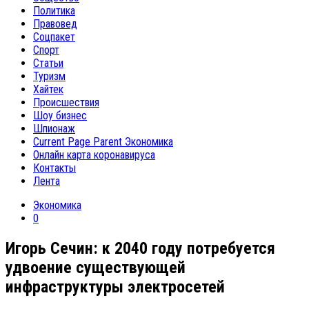
Политика
Правовед
Соцпакет
Спорт
Статьи
Туризм
Хайтек
Происшествия
Шоу бизнес
Шпионаж
Current Page Parent
Экономика
Онлайн карта коронавируса
Контакты
Лента
Экономика
0
Игорь Сечин: к 2040 году потребуется
удвоение существующей
инфраструктуры электросетей