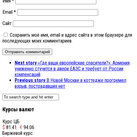
Имя
*
Email
*
Сайт
Сохранить моё имя, email и адрес сайта в этом браузере для
последующих моих комментариев.
Next story
«Где ваши европейские спасители?»: Армения
униженно стучится в двери ЕАЭС и требует от России
компенсаций
Previous story
В Новой Москве в коттедже прогремел
взрыв, пострадавших нет
Курсы валют
Курс ЦБ
$
81.41
€
94.06
Биржевой курс