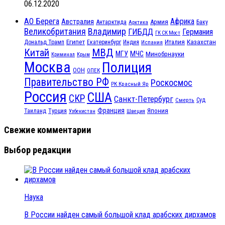
06.12.2020
АО Берега
Африка
Австралия
Антарктида
Армия
Баку
Арктика
Великобритания
Владимир
ГИБДД
Германия
ГК СК Мост
Египет
Казахстан
Италия
Дональд Трамп
Екатеринбург
Индия
Испания
МВД
Китай
МЧС
МГУ
Минобрнауки
Криминал
Крым
Москва
Полиция
ООН
ОПЕК
Правительство РФ
Роскосмос
РК Красный Яр
Россия
США
СКР
Санкт-Петербург
Смерть
Суд
Франция
Турция
Япония
Таиланд
Узбекистан
Швеция
Свежие комментарии
Выбор редакции
Наука
В России найден самый большой клад арабских дирхамов