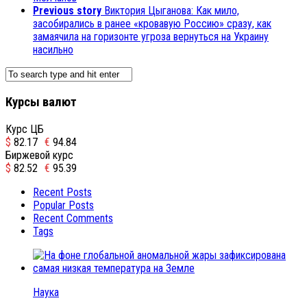
Previous story
Виктория Цыганова: Как мило,
засобирались в ранее «кровавую Россию» сразу, как
замаячила на горизонте угроза вернуться на Украину
насильно
Курсы валют
Курс ЦБ
$
82.17
€
94.84
Биржевой курс
$
82.52
€
95.39
Recent Posts
Popular Posts
Recent Comments
Tags
Наука