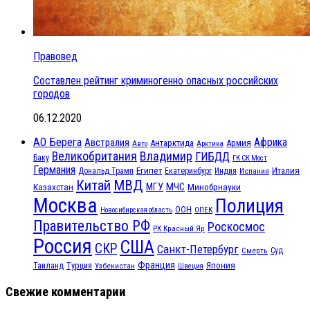
Правовед
Составлен рейтинг криминогенно опасных российских
городов
06.12.2020
АО Берега
Африка
Австралия
Антарктида
Армия
Авто
Арктика
Великобритания
Владимир
ГИБДД
Баку
ГК СК Мост
Германия
Египет
Италия
Дональд Трамп
Екатеринбург
Индия
Испания
МВД
Китай
МЧС
Казахстан
МГУ
Минобрнауки
Москва
Полиция
ООН
ОПЕК
Новосибирская область
Правительство РФ
Роскосмос
РК Красный Яр
Россия
США
СКР
Санкт-Петербург
Смерть
Суд
Франция
Турция
Япония
Таиланд
Узбекистан
Швеция
Свежие комментарии