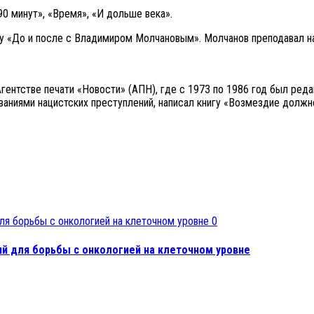
0 минут», «Время», «И дольше века».
 «До и после с Владимиром Молчановым». Молчанов преподавал на
Агентстве печати «Новости» (АПН), где с 1973 по 1986 год был ре
аниями нацистских преступлений, написал книгу «Возмездие должн
0
й для борьбы с онкологией на клеточном уровне