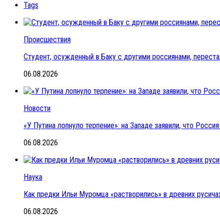
Tags
Происшествия
Студент, осужденный в Баку с другими россиянами, переста
06.08.2026
Новости
«У Путина лопнуло терпение»: на Западе заявили, что Росс
06.08.2026
Наука
Как предки Ильи Муромца «растворились» в древних русичах
06.08.2026