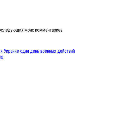
 последующих моих комментариев.
я Украине один день военных действий
ды