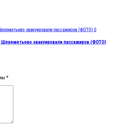
0
 в Шереметьево эвакуировали пассажиров (ФОТО)
ены
*