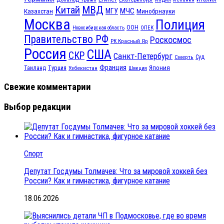
МВД
Китай
МЧС
Казахстан
МГУ
Минобрнауки
Москва
Полиция
ООН
ОПЕК
Новосибирская область
Правительство РФ
Роскосмос
РК Красный Яр
Россия
США
СКР
Санкт-Петербург
Смерть
Суд
Франция
Турция
Япония
Таиланд
Узбекистан
Швеция
Свежие комментарии
Выбор редакции
Спорт
Депутат Госдумы Толмачев: Что за мировой хоккей без
России? Как и гимнастика, фигурное катание
18.06.2026