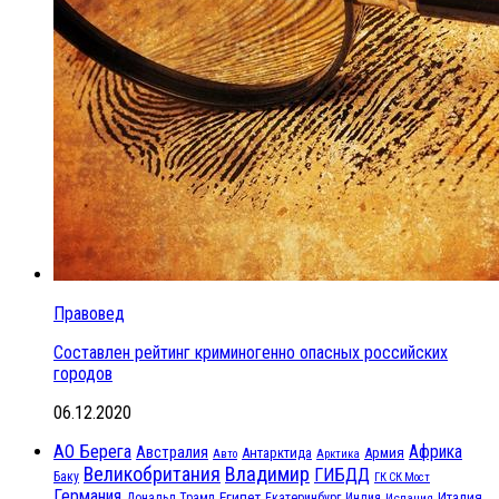
Правовед
Составлен рейтинг криминогенно опасных российских
городов
06.12.2020
АО Берега
Африка
Австралия
Антарктида
Армия
Авто
Арктика
Великобритания
Владимир
ГИБДД
Баку
ГК СК Мост
Германия
Египет
Италия
Дональд Трамп
Екатеринбург
Индия
Испания