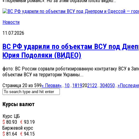
«Тюремный романс». Но за этим образом плохо видно...
Новости
11.07.2026
ВС РФ ударили по объектам ВСУ под Днепр
Юрия Подоляки (ВИДЕО)
фото: ВС России сорвали роботизированную контратаку ВСУ в За
объектам ВСУ на территории Украины....
Страница 20 из 599
« Первая
«
...
10
...
18
19
20
21
22
...
30
40
50
...
»
Последня
Курсы валют
Курс ЦБ
$
80.93
€
93.19
Биржевой курс
$
81.64
€
94.15