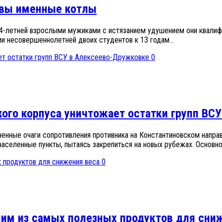
товы именные котлы
14-летней взрослыми мужиками с истязанием удушением они квалифи
и несовершеннолетней двоих студентов к 13 годам...
0
кого корпуса уничтожает остатки групп В
нные очаги сопротивления противника на Константиновском направ
аселенные пункты, пытаясь закрепиться на новых рубежах. Основной
0
ним из самых полезных продуктов для сни