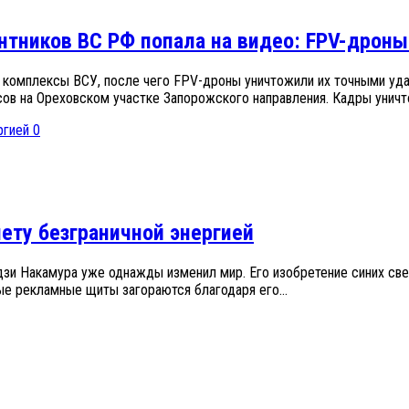
нтников ВС РФ попала на видео: FPV-дроны
омплексы ВСУ, после чего FPV-дроны уничтожили их точными удар
в на Ореховском участке Запорожского направления. Кадры уничтож
0
ету безграничной энергией
и Накамура уже однажды изменил мир. Его изобретение синих све
е рекламные щиты загораются благодаря его...