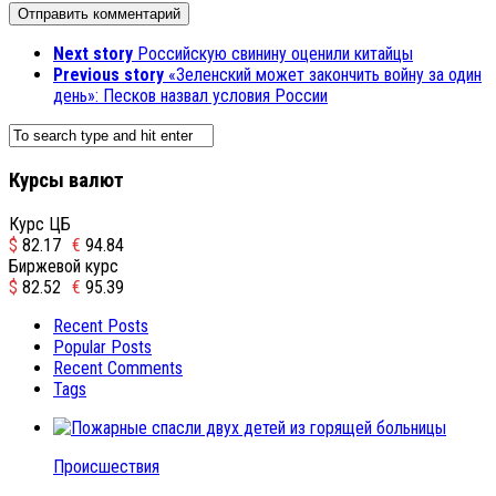
Next story
Российскую свинину оценили китайцы
Previous story
«Зеленский может закончить войну за один
день»: Песков назвал условия России
Курсы валют
Курс ЦБ
$
82.17
€
94.84
Биржевой курс
$
82.52
€
95.39
Recent Posts
Popular Posts
Recent Comments
Tags
Происшествия