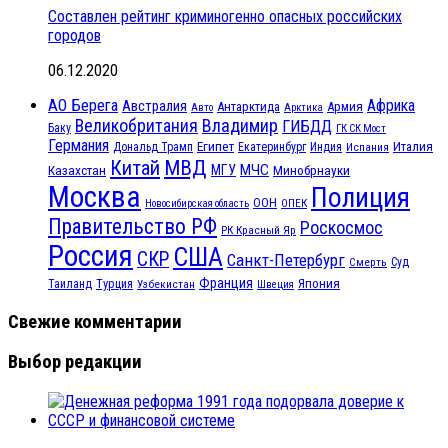
Составлен рейтинг криминогенно опасных российских
городов
06.12.2020
АО Берега
Африка
Австралия
Антарктида
Армия
Авто
Арктика
Великобритания
Владимир
ГИБДД
Баку
ГК СК Мост
Германия
Египет
Италия
Дональд Трамп
Екатеринбург
Индия
Испания
МВД
Китай
МЧС
Казахстан
МГУ
Минобрнауки
Москва
Полиция
ООН
ОПЕК
Новосибирская область
Правительство РФ
Роскосмос
РК Красный Яр
Россия
США
СКР
Санкт-Петербург
Смерть
Суд
Франция
Турция
Япония
Таиланд
Узбекистан
Швеция
Свежие комментарии
Выбор редакции