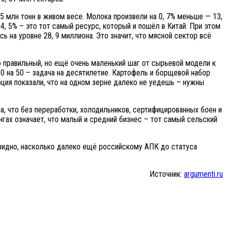
 5 млн тонн в живом весе. Молока произвели на 0, 7% меньше — 13,
 4, 5% – это тот самый ресурс, который и пошёл в Китай. При этом
сь на уровне 28, 9 миллиона. Это значит, что мясной сектор всё
о правильный, но ещё очень маленький шаг от сырьевой модели к
0 на 50 – задача на десятилетие. Картофель и борщевой набор
рция показали, что на одном зерне далеко не уедешь – нужны
ала, что без переработки, холодильников, сертифицированных боен и
нгах означает, что малый и средний бизнес – тот самый сельский
ь видно, насколько далеко ещё российскому АПК до статуса
Источник:
argumenti.ru