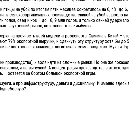
птицы на убой по итогам пяти месяцев сократилось на 0, 4%, до 6,
ина: в сельхозорганизациях производство свиней на убой выросло на
 голов, овец и коз – до 18, 9 млн голов, и только свиней удержало
ько внутренний рынок, но и экспортные амбиции.
верки на прочность всей модели агроэкспорта. Свинина в Китай – эт
т 79% экспортной выручки, и сдвинуть эту структуру хотя бы до 5
сли не построены хранилища, логистика и семеноводство. Мука и Ту
тонн производства), и воля идти на сложные рынки. Но она же показ
енциалом, а не выручкой. А концентрация производства в агрохолди
, – остаётся за бортом большой экспортной игры.
озунги, а про инфраструктуру, деньги и дисциплину. И именно здес
 Поднебесную?