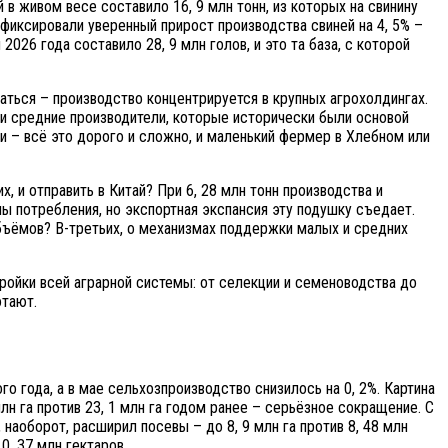
 в живом весе составило 16, 9 млн тонн, из которых на свинину
афиксировали уверенный прирост производства свиней на 4, 5% –
2026 года составило 28, 9 млн голов, и это та база, с которой
ться – производство концентрируется в крупных агрохолдингах.
 и средние производители, которые исторически были основой
ми – всё это дорого и сложно, и маленький фермер в Хлебном или
, и отправить в Китай? При 6, 28 млн тонн производства и
ы потребления, но экспортная экспансия эту подушку съедает.
бъёмов? В-третьих, о механизмах поддержки малых и средних
тройки всей аграрной системы: от селекции и семеноводства до
отают.
о года, а в мае сельхозпроизводство снизилось на 0, 2%. Картина
н га против 23, 1 млн га годом ранее – серьёзное сокращение. С
наоборот, расширил посевы – до 8, 9 млн га против 8, 48 млн
 0, 37 млн гектаров.