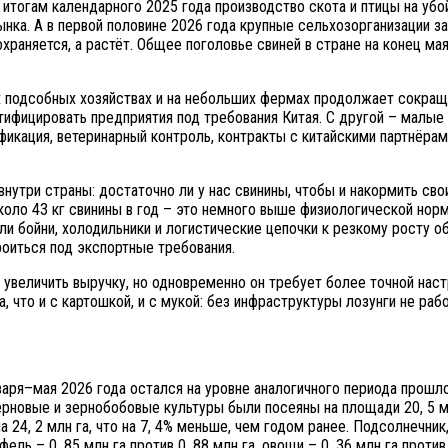
 итогам календарного 2025 года производство скота и птицы на убой
ынка. А в первой половине 2026 года крупные сельхозорганизации з
раняется, а растёт. Общее поголовье свиней в стране на конец мая 
х подсобных хозяйствах и на небольших фермах продолжает сокраща
ифицировать предприятия под требования Китая. С другой – малые
фикация, ветеринарный контроль, контракты с китайскими партнёра
утри страны: достаточно ли у нас свинины, чтобы и накормить своих
коло 43 кг свинины в год – это немного выше физиологической норм
и бойни, холодильники и логистические цепочки к резкому росту о
роиться под экспортные требования.
с увеличить выручку, но одновременно он требует более точной нас
, что и с картошкой, и с мукой: без инфраструктуры лозунги не раб
аря–мая 2026 года остался на уровне аналогичного периода прошлог
ерновые и зернобобовые культуры были посеяны на площади 20, 5 мл
, 2 млн га, что на 7, 4% меньше, чем годом ранее. Подсолнечник, 
фель – 0, 85 млн га против 0, 88 млн га, овощи – 0, 36 млн га против