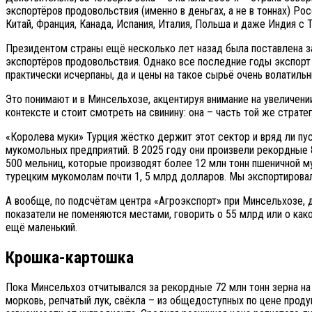
экспортёров продовольствия (именно в деньгах, а не в тоннах) Р
Китай, Франция, Канада, Испания, Италия, Польша и даже Индия с 
Президентом страны ещё несколько лет назад была поставлена за
экспортёров продовольствия. Однако все последние годы экспорт
практически исчерпаны, да и цены на такое сырьё очень волатильн
Это понимают и в Минсельхозе, акцентируя внимание на увеличен
контексте и стоит смотреть на свинину: она – часть той же страт
«Королева муки» Турция жёстко держит этот сектор и вряд ли пуст
мукомольных предприятий. В 2025 году они произвели рекордные 8
500 мельниц, которые производят более 12 млн тонн пшеничной му
турецким мукомолам почти 1, 5 млрд долларов. Мы экспортировал
А вообще, по подсчётам центра «Агроэкспорт» при Минсельхозе, д
показатели не поменяются местами, говорить о 55 млрд или о как
ещё маленький.
Крошка-картошка
Пока Минсельхоз отчитывался за рекордные 72 млн тонн зерна на 
морковь, репчатый лук, свёкла – из общедоступных по цене проду