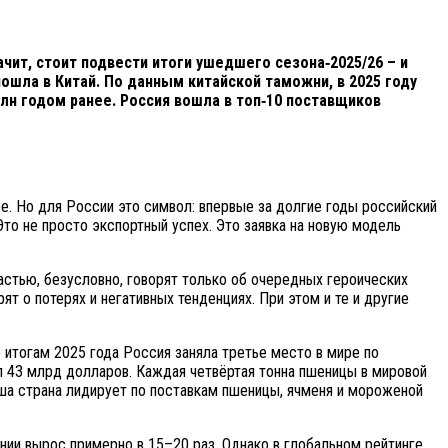
ачит, стоит подвести итоги ушедшего сезона‑2025/26 – и
пошла в Китай. По данным китайской таможни, в 2025 году
 млн годом ранее. Россия вошла в топ‑10 поставщиков
ре. Но для России это символ: впервые за долгие годы российский
то не просто экспортный успех. Это заявка на новую модель
астью, безусловно, говорят только об очередных героических
т о потерях и негативных тенденциях. При этом и те и другие
 итогам 2025 года Россия заняла третье место в мире по
л 43 млрд долларов. Каждая четвёртая тонна пшеницы в мировой
аша страна лидирует по поставкам пшеницы, ячменя и мороженой
ении вырос примерно в 15–20 раз. Однако в глобальном рейтинге