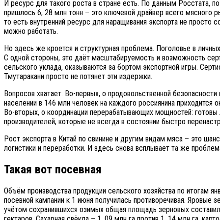
И ресурс для такого роста в стране есть. По данным Росстата, по
пришлось 6, 28 млн тонн – это ключевой драйвер всего мясного р
то есть внутренний ресурс для наращивания экспорта не просто сох
можно работать.
Но здесь же кроется и структурная проблема. Поголовье в личны
С одной стороны, это даёт масштабируемость и возможность серт
сельского уклада, оказываются за бортом экспортной игры. Серти
Тмутаракани просто не потянет эти издержки.
Вопросов хватает. Во-первых, о продовольственной безопасности вн
населении в 146 млн человек на каждого россиянина приходится о
Во-вторых, о координации перерабатывающих мощностей: готовы л
производителей, которые не всегда в состоянии быстро перенаст
Рост экспорта в Китай по свинине и другим видам мяса – это шан
логистики и переработки. И здесь снова всплывает та же проблема
Такая вот посевная
Объём производства продукции сельского хозяйства по итогам янв
посевной кампании к 1 июня получилась противоречивая. Яровые з
учётом сохранившихся озимых общая площадь зерновых составила 24
гектаров. Сахарная свёкла – 1, 09 млн га против 1, 14 млн га, карто