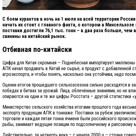
С боем курантов в ночь на 1 июля на всей территории Росси
начать их стоит с главного факта, о котором в Минсельхозе
поставки достигли 76,1 тыс. тонн – в два раза больше, чем 
свинины на китайский рынок.
Отбивная по-китайски
Цифра для Китая скромная – Поднебесная импортирует миллионы то
АПК начал продавать в Китай не сырьё, а продукт с добавленной 
агроэкспорта, и чтобы понять, насколько она устойчива, надо посм
Оценки итогов прошедшего сельхозсезона сильно расходятся в зав
победах в битвах за урожай. Лица, облечённые знаниями, но не вл
опираются на одни и те же цифры Росстата – другой статистики «у
Министерство сельского хозяйства итогами прошлого года весьма 
экспорту продукции АПК в тоннаже. Поставки за рубеж увеличили
торговле и каждая пятая тонна ячменя были российского происхо
рыбы, занимает ведущие позиции по подсолнечному и рапсовому ма
Действительно, за четверть века – с начала 2000-х – страна сов