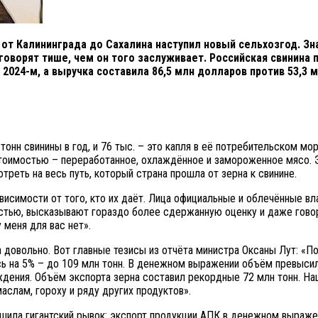
и от Калининграда до Сахалина наступил новый сельхозгод. Зн
 говорят тише, чем он того заслуживает. Российская свинина 
в 2024-м, а выручка составила 86,5 млн долларов против 53,3
нн свинины в год, и 76 тыс. – это капля в её потребительском мо
стоимостью – переработанное, охлаждённое и замороженное мясо. Э
отреть на весь путь, который страна прошла от зерна к свинине.
исимости от того, кто их даёт. Лица официальные и облечённые вл
астью, высказывают гораздо более сдержанную оценку и даже говоря
 меня для вас нет».
довольно. Вот главные тезисы из отчёта министра Оксаны Лут: «По
сь на 5% – до 109 млн тонн. В денежном выражении объём превыси
ждения. Объём экспорта зерна составил рекордные 72 млн тонн. Н
слам, гороху и ряду других продуктов».
ершила гигантский рывок: экспорт продукции АПК в денежном выраж