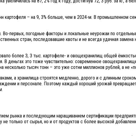
 увеличилась на 87, 2% год к году, достигнув 72, 3 руб. за кг, а бе
онн картофеля – на 9, 3% больше, чем в 2024-м. В промышленном се
ки. Во-первых, погодные факторы и локальные неурожаи по отдельны
венных стран, последовавшие квоты и не всегда удачная замена на
овало более 3, 3 тыс. картофеле- и овощехранилищ общей ёмкостью
я. В деньгах это тоже чувствительно: современное овощехранилищ
на несколько тысяч тонн – это уже сотни миллионов рублей, а не «п
ывками, а хранилища строятся медленно, дорого и с длинным сроко
лаждении и персонале. Поэтому каждый хороший урожай превращается
м.
рытием рынка и последующим наращиванием сертификации предприяти
у не только от сырья, но и от продуктов с более высокой добавле