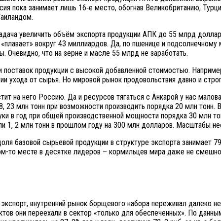
оссия пока занимает лишь 16‑е место, обогнав Великобританию, Тур
Таиландом.
дача увеличить объём экспорта продукции АПК до 55 млрд долларов
 «плавает» вокруг 43 миллиардов. Да, по пшенице и подсолнечному 
ы. Очевидно, что на зерне и масле 55 млрд не заработать.
ии поставок продукции с высокой добавленной стоимостью. Наприме
егии ухода от сырья. Но мировой рынок продовольствия давно и стро
ит на него Россию. Да и ресурсов тягаться с Анкарой у нас малова
, 23 млн тонн при возможности производить порядка 20 млн тонн. 
ки в год при общей производственной мощности порядка 30 млн тонн
и 1, 2 млн тонн в прошлом году на 300 млн долларов. Масштабы н
оля базовой сырьевой продукции в структуре экспорта занимает 79
ом-то месте в десятке лидеров – кормильцев мира даже не смешно. 
экспорт, внутренний рынок борщевого набора переживал далеко не 
ктов они переехали в сектор «только для обеспеченных». По данны