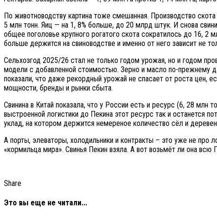
По животноводству картина тоже смешанная. Производство скота и 
5 млн тонн. Яиц — на 1, 8% больше, до 20 млрд штук. И снова свин
общее поголовье крупного рогатого скота сократилось до 16, 2 млн
больше держится на свиноводстве и именно от него зависит не тол
Сельхозгод 2025/26 стал не только годом урожая, но и годом про
модели с добавленной стоимостью. Зерно и масло по-прежнему даю
показали, что даже рекордный урожай не спасает от роста цен, е
мощности, бренды и рынки сбыта.
Свинина в Китай показала, что у России есть и ресурс (6, 28 млн 
выстроенной логистики до Пекина этот ресурс так и останется пот
уклад, на котором держится немереное количество сёл и деревень
А порты, элеваторы, холодильники и контракты – это уже не про л
«кормильца мира». Свинья Пекин взяла. А вот возьмёт ли она всю
Share
Это вы еще не читали...