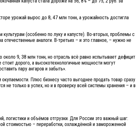
локочанная капуста стала дороже на 56, 8% – до 75, 2 руб. за
кторе урожай вырос до 8, 47 млн тонн, а урожайность достигла
м культурам (особенно по луку и капусте). Во-вторых, проблемы с
 отечественные аналоги. В-третьих – и это главное, – нужно не
 около 9, 38 млн тонн, но отрасль всё равно испытывает дефицит
е стоит дорого, а высокотехнологичные мощности могут
оставить пару ангаров и забыть».
м окупаемости. Плюс бизнесу часто выгоднее продать товар сразу
 не только в успех, но и в проверку всей системы хранения – и в
й, логистики и объёмов отгрузки. Для России это важный шаг:
нной стоимостью – переработки, охлаждённой и замороженной