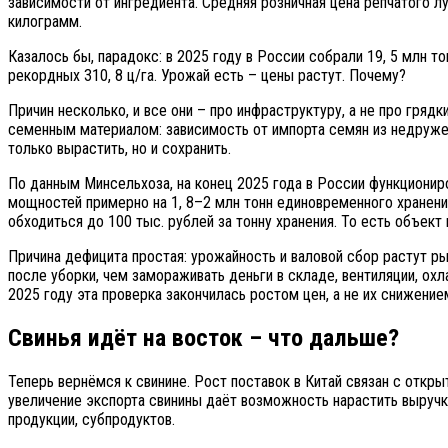
зависимости от ингредиента. Средняя розничная цена репчатого лука
килограмм.
Казалось бы, парадокс: в 2025 году в России собрали 19, 5 млн т
рекордных 310, 8 ц/га. Урожай есть – цены растут. Почему?
Причин несколько, и все они – про инфраструктуру, а не про гряд
семенным материалом: зависимость от импорта семян из недружест
только вырастить, но и сохранить.
По данным Минсельхоза, на конец 2025 года в России функционир
мощностей примерно на 1, 8–2 млн тонн единовременного хранени
обходиться до 100 тыс. рублей за тонну хранения. То есть объект 
Причина дефицита простая: урожайность и валовой сбор растут р
после уборки, чем замораживать деньги в складе, вентиляции, ох
2025 году эта проверка закончилась ростом цен, а не их снижение
Свинья идёт на восток – что дальше?
Теперь вернёмся к свинине. Рост поставок в Китай связан с отк
увеличение экспорта свинины даёт возможность нарастить выручк
продукции, субпродуктов.