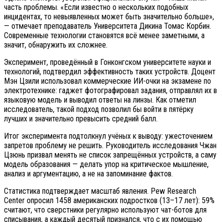
часть проблемы. «Если известно о нескольких подобных
инцидентах, то невыявленных может быть значительно больше»,
— отмечает преподаватель Университета Дикина Томас Корбин.
Современные технологии становятся всё менее заметными, а
значит, обнаружить их сложнее.
Эксперимент, проведённый в Гонконгском университете науки и
технологий, подтвердил эффективность таких устройств. Доцент
Мэн Цзили использовал коммерческие ИИ-очки на экзамене по
электротехнике: гаджет фотографировал задания, отправлял их в
языковую модель и выводил ответы на линзы. Как отметил
исследователь, такой подход позволил бы войти в пятёрку
лучших и значительно превысить средний балл.
Итог эксперимента подтолкнул учёных к выводу: ужесточением
запретов проблему не решить. Руководитель исследования Чжан
Цзюнь призвал менять не список запрещённых устройств, а саму
модель образования — делать упор на критическое мышление,
анализ и аргументацию, а не на запоминание фактов.
Статистика подтверждает масштаб явления. Pew Research
Center опросил 1458 американских подростков (13–17 лет): 59%
считают, что сверстники регулярно используют чат-ботов для
списывания, а каждый десятый признался, что с их помощью