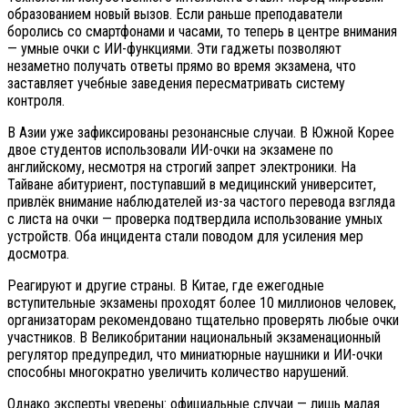
образованием новый вызов. Если раньше преподаватели
боролись со смартфонами и часами, то теперь в центре внимания
— умные очки с ИИ-функциями. Эти гаджеты позволяют
незаметно получать ответы прямо во время экзамена, что
заставляет учебные заведения пересматривать систему
контроля.
В Азии уже зафиксированы резонансные случаи. В Южной Корее
двое студентов использовали ИИ-очки на экзамене по
английскому, несмотря на строгий запрет электроники. На
Тайване абитуриент, поступавший в медицинский университет,
привлёк внимание наблюдателей из-за частого перевода взгляда
с листа на очки — проверка подтвердила использование умных
устройств. Оба инцидента стали поводом для усиления мер
досмотра.
Реагируют и другие страны. В Китае, где ежегодные
вступительные экзамены проходят более 10 миллионов человек,
организаторам рекомендовано тщательно проверять любые очки
участников. В Великобритании национальный экзаменационный
регулятор предупредил, что миниатюрные наушники и ИИ-очки
способны многократно увеличить количество нарушений.
Однако эксперты уверены: официальные случаи — лишь малая