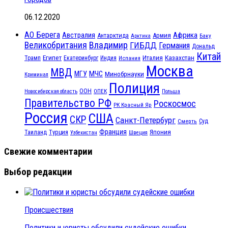
06.12.2020
АО Берега
Австралия
Африка
Антарктида
Армия
Баку
Арктика
Великобритания
Владимир
ГИБДД
Германия
Дональд
Китай
Египет
Казахстан
Италия
Трамп
Екатеринбург
Индия
Испания
Москва
МВД
МЧС
МГУ
Минобрнауки
Криминал
Полиция
ООН
ОПЕК
Новосибирская область
Польша
Правительство РФ
Роскосмос
РК Красный Яр
Россия
США
СКР
Санкт-Петербург
Смерть
Суд
Франция
Турция
Япония
Таиланд
Узбекистан
Швеция
Свежие комментарии
Выбор редакции
Происшествия
Политики и юристы обсудили судейские ошибки