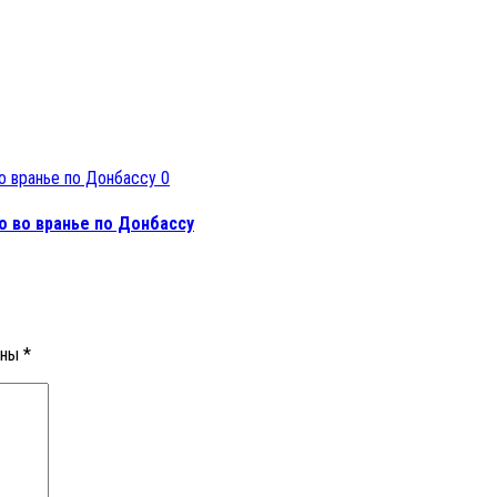
0
о во вранье по Донбассу
ены
*