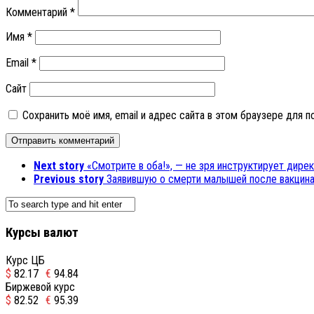
Комментарий
*
Имя
*
Email
*
Сайт
Сохранить моё имя, email и адрес сайта в этом браузере для
Next story
«Смотрите в оба!», — не зря инструктирует дире
Previous story
Заявившую о смерти малышей после вакцина
Курсы валют
Курс ЦБ
$
82.17
€
94.84
Биржевой курс
$
82.52
€
95.39