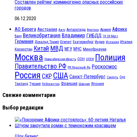
Составлен рейтинг криминогенно опасных российских
городов
06.12.2020
АО Берега
Африка
Австралия
Антарктида
Армия
Авто
Арктика
Великобритания
Владимир
ГИБДД
Баку
ГК СК Мост
Германия
Египет
Италия
Дональд Трамп
Екатеринбург
Индия
Испания
МВД
Китай
МЧС
Казахстан
МГУ
Минобрнауки
Москва
Полиция
ООН
ОПЕК
Новосибирская область
Правительство РФ
Роскосмос
РК Красный Яр
Россия
США
СКР
Санкт-Петербург
Смерть
Суд
Франция
Турция
Япония
Таиланд
Узбекистан
Швеция
Свежие комментарии
Выбор редакции
Шоу бизнес