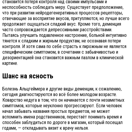
становится потеря контроля над своими импульсами и
неспособность соблюдать меру. Существует предположение,
что при развитии нейродегенеративных процессов рецепторы,
отвечающие за восприятие вкусов, притупляются, но лучше всего
продолжает ощущаться сладкий вкус. Кроме того, деменция
часто сопровождается депрессивными расстройствами.
Пытаясь улучшить подавленное настроение, больной интуитивно
тянется к сладким и жирным продуктам, не осознавая потери
контроля. И хотя сама по себе страсть к пирожным не является
специфическим симптомом, в сочетании с забывчивостью и
дезориентацией она становится важным пазлом в клинической
картине.
Шанс на ясность
Болезнь Альцгеймера и другие виды деменции, к сожалению,
сегодня диагностируются во всё более молодом возрасте.
Коварство недуга в том, что он начинается с почти незаметных
симптомов, которые неуклонно прогрессируют. Если человек
начал забывать названия простых предметов, не может
вспомнить имена родственников, перестаёт понимать время и
способен заблудиться по дороге в магазин, который посещал
годами, — откладывать визит к врачу нельзя.