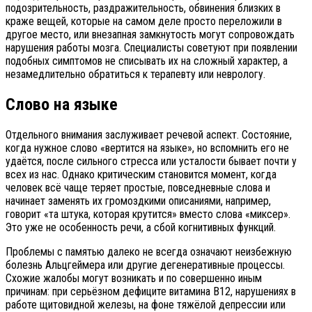
подозрительность, раздражительность, обвинения близких в
краже вещей, которые на самом деле просто переложили в
другое место, или внезапная замкнутость могут сопровождать
нарушения работы мозга. Специалисты советуют при появлении
подобных симптомов не списывать их на сложный характер, а
незамедлительно обратиться к терапевту или неврологу.
Слово на языке
Отдельного внимания заслуживает речевой аспект. Состояние,
когда нужное слово «вертится на языке», но вспомнить его не
удаётся, после сильного стресса или усталости бывает почти у
всех из нас. Однако критическим становится момент, когда
человек всё чаще теряет простые, повседневные слова и
начинает заменять их громоздкими описаниями, например,
говорит «та штука, которая крутится» вместо слова «миксер».
Это уже не особенность речи, а сбой когнитивных функций.
Проблемы с памятью далеко не всегда означают неизбежную
болезнь Альцгеймера или другие дегенеративные процессы.
Схожие жалобы могут возникать и по совершенно иным
причинам: при серьёзном дефиците витамина B12, нарушениях в
работе щитовидной железы, на фоне тяжёлой депрессии или