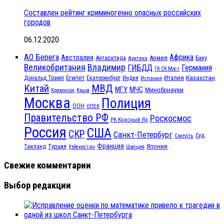
Составлен рейтинг криминогенно опасных российских
городов
06.12.2020
АО Берега
Африка
Австралия
Антарктида
Армия
Баку
Арктика
Великобритания
Владимир
ГИБДД
Германия
ГК СК Мост
Египет
Казахстан
Италия
Дональд Трамп
Екатеринбург
Индия
Испания
МВД
Китай
МЧС
МГУ
Минобрнауки
Криминал
Крым
Москва
Полиция
ООН
ОПЕК
Правительство РФ
Роскосмос
РК Красный Яр
Россия
США
СКР
Санкт-Петербург
Смерть
Суд
Франция
Турция
Япония
Таиланд
Узбекистан
Швеция
Свежие комментарии
Выбор редакции