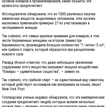
облаков комаров и проанализировали, какие объкеты эти
кровососы предпочитают.
Исследователи обнаружили, что из 1000 различных пахучих
химических веществ, выделяемых человеком, этих кусачих
насекомых привлекали примерно 27 из участвовавших в
эксперименте женщин.
Так совпало, что самые крупные приманки для комаров, в том
числе беременные женщины на втором триместре
беременности, производили большое количество “1–октен–3-ол”,
или грибного спирта, который образуется при расщеплении
кожного сала.
Рикард Игнелл отметил, что даже небольшое увеличение
содержания этого вещества оказывает мощное воздействие.
“Комары — удивительные существа”, — заявил он.
Так совпало, что грибной спирт — не единственный вид самогона,
который действует на комаров как валерианка на кошек, пишет
New York Post.
Голландские ученые недавно обнаружили, что эти вампирические
создания предпочитают людей, которые выпили несколько
кружек пива — явление, которое исследователи ранее связывали