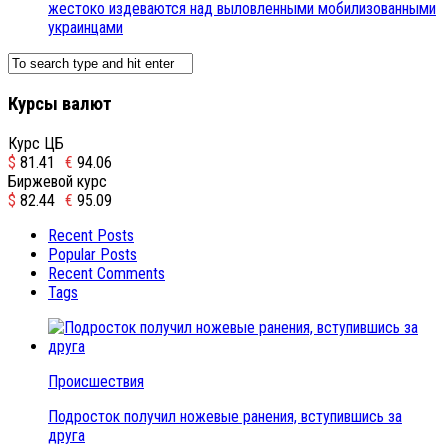
жестоко издеваются над выловленными мобилизованными
украинцами
Курсы валют
Курс ЦБ
$
81.41
€
94.06
Биржевой курс
$
82.44
€
95.09
Recent Posts
Popular Posts
Recent Comments
Tags
Происшествия
Подросток получил ножевые ранения, вступившись за
друга