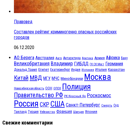
Правовед
Составлен рейтинг криминогенно опасных российских
городов
06.12.2020
АО Берега
Африка
Австралия
Антарктида
Армия
Баку
Авто
Арктика
Великобритания
Владимир
ГИБДД
Германия
ГК СК Мост
Египет
Казахстан
Италия
Дональд Трамп
Екатеринбург
Индия
Испания
Москва
МВД
Китай
МЧС
МГУ
Минобрнауки
Полиция
ООН
ОПЕК
Новосибирская область
Правительство РФ
Роскосмос
РК Красный Яр
Россия
США
СКР
Санкт-Петербург
Смерть
Суд
Франция
Турция
Япония
Таиланд
Узбекистан
Швеция
Свежие комментарии