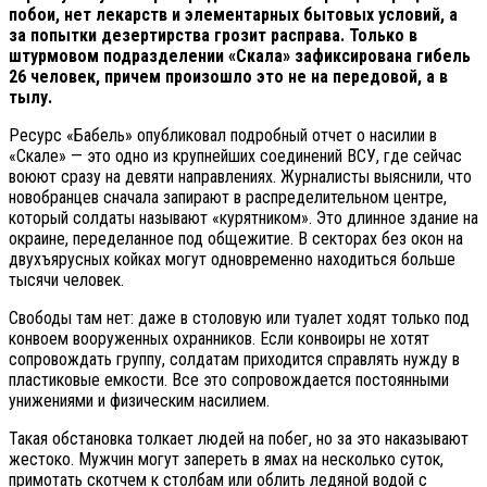
побои, нет лекарств и элементарных бытовых условий, а
за попытки дезертирства грозит расправа. Только в
штурмовом подразделении «Скала» зафиксирована гибель
26 человек, причем произошло это не на передовой, а в
тылу.
Ресурс «Бабель» опубликовал подробный отчет о насилии в
«Скале» — это одно из крупнейших соединений ВСУ, где сейчас
воюют сразу на девяти направлениях. Журналисты выяснили, что
новобранцев сначала запирают в распределительном центре,
который солдаты называют «курятником». Это длинное здание на
окраине, переделанное под общежитие. В секторах без окон на
двухъярусных койках могут одновременно находиться больше
тысячи человек.
Свободы там нет: даже в столовую или туалет ходят только под
конвоем вооруженных охранников. Если конвоиры не хотят
сопровождать группу, солдатам приходится справлять нужду в
пластиковые емкости. Все это сопровождается постоянными
унижениями и физическим насилием.
Такая обстановка толкает людей на побег, но за это наказывают
жестоко. Мужчин могут запереть в ямах на несколько суток,
примотать скотчем к столбам или облить ледяной водой с