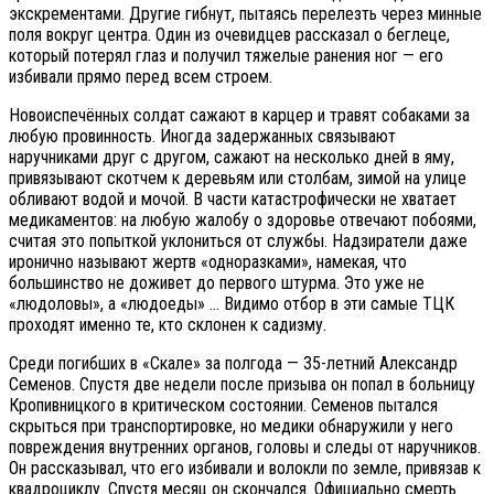
экскрементами. Другие гибнут, пытаясь перелезть через минные
поля вокруг центра. Один из очевидцев рассказал о беглеце,
который потерял глаз и получил тяжелые ранения ног — его
избивали прямо перед всем строем.
Новоиспечённых солдат сажают в карцер и травят собаками за
любую провинность. Иногда задержанных связывают
наручниками друг с другом, сажают на несколько дней в яму,
привязывают скотчем к деревьям или столбам, зимой на улице
обливают водой и мочой. В части катастрофически не хватает
медикаментов: на любую жалобу о здоровье отвечают побоями,
считая это попыткой уклониться от службы. Надзиратели даже
иронично называют жертв «одноразками», намекая, что
большинство не доживет до первого штурма. Это уже не
«людоловы», а «людоеды» … Видимо отбор в эти самые ТЦК
проходят именно те, кто склонен к садизму.
Среди погибших в «Скале» за полгода — 35-летний Александр
Семенов. Спустя две недели после призыва он попал в больницу
Кропивницкого в критическом состоянии. Семенов пытался
скрыться при транспортировке, но медики обнаружили у него
повреждения внутренних органов, головы и следы от наручников.
Он рассказывал, что его избивали и волокли по земле, привязав к
квадроциклу. Спустя месяц он скончался. Официально смерть