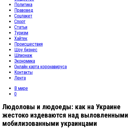
Политика
Правовед
Соцпакет
Спорт
Статьи
Туризм
Хайтек
Происшествия
Шоу бизнес
Шпионаж
Экономика
Онлайн карта коронавируса
Контакты
Лента
В мире
0
Людоловы и людоеды: как на Украине
жестоко издеваются над выловленными
мобилизованными украинцами