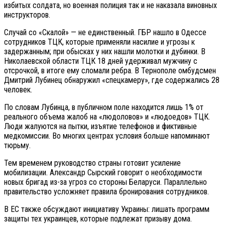
избитых солдата, но военная полиция так и не наказала виновных
инструкторов.
Случай со «Скалой» — не единственный. ГБР нашло в Одессе
сотрудников ТЦК, которые применяли насилие и угрозы к
задержанным; при обысках у них нашли молотки и дубинки. В
Николаевской области ТЦК 18 дней удерживал мужчину с
отсрочкой, в итоге ему сломали ребра. В Тернополе омбудсмен
Дмитрий Лубинец обнаружил «спецкамеру», где содержались 28
человек.
По словам Лубинца, в публичном поле находится лишь 1% от
реального объема жалоб на «людоловов» и «людоедов» ТЦК.
Люди жалуются на пытки, изъятие телефонов и фиктивные
медкомиссии. Во многих центрах условия больше напоминают
тюрьму.
Тем временем руководство страны готовит усиление
мобилизации. Александр Сырский говорит о необходимости
новых бригад из-за угроз со стороны Беларуси. Параллельно
правительство усложняет правила бронирования сотрудников.
В ЕС также обсуждают инициативу Украины: лишать программ
защиты тех украинцев, которые подлежат призыву дома.