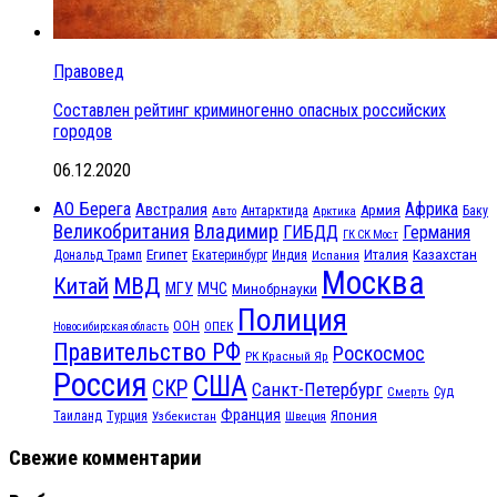
Правовед
Составлен рейтинг криминогенно опасных российских
городов
06.12.2020
АО Берега
Африка
Австралия
Антарктида
Армия
Баку
Авто
Арктика
Великобритания
Владимир
ГИБДД
Германия
ГК СК Мост
Египет
Казахстан
Италия
Дональд Трамп
Екатеринбург
Индия
Испания
Москва
МВД
Китай
МЧС
МГУ
Минобрнауки
Полиция
ООН
ОПЕК
Новосибирская область
Правительство РФ
Роскосмос
РК Красный Яр
Россия
США
СКР
Санкт-Петербург
Смерть
Суд
Франция
Турция
Япония
Таиланд
Узбекистан
Швеция
Свежие комментарии