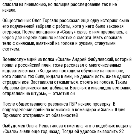
списали на пневмонию, но полиция расследование так и не
начала.
Общественник Олег Торгало рассказал еще одну историю: сына
его подчиненной забрали с работы, хотя у него была законная
отсрочка. После попадания в «Скалу» связь с ним прервалась, а
через две недели пришло известие о смерти. Мать опознала
тело с синяками, вмятиной на голове и руками, стянутыми
скотчем.
Военнослужащий из полка «Скала» Андрей Фибулевский, который
попал в российский плен, тоже рассказал о многочисленных
издевательствах. «Когда мы проходили обучение на полигоне,
кого ловили, тех били, кидали в ямы, не давали есть, из-за одного
страдали все. Заставляли отжиматься, стоять на голове. Таким
образом физически нас добивали. Больных и инвалидов всё равно
отправляли на штурм», — отметил он.
После общественного резонанса ГБР начало проверку. В
подразделение прибыла комиссия, а командира «Скалы» Юрия
Гаркавого отстранили от обязанностей.
Омбудсмен Ольга Решетилова отметила, что о подобных вещах в
«Скале» знали еще год назад. Тогда ей удалось вызволить 22