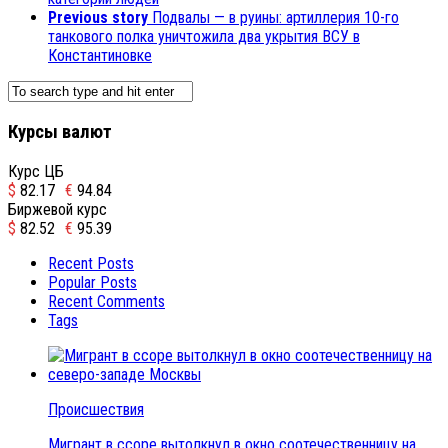
Previous story
Подвалы — в руины: артиллерия 10-го
танкового полка уничтожила два укрытия ВСУ в
Константиновке
Курсы валют
Курс ЦБ
$
82.17
€
94.84
Биржевой курс
$
82.52
€
95.39
Recent Posts
Popular Posts
Recent Comments
Tags
Происшествия
Мигрант в ссоре вытолкнул в окно соотечественницу на