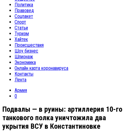
Политика
Правовед
Соцпакет
Спорт
Статьи
Туризм
Хайтек
Происшествия
Шоу бизнес
Шпионаж
Экономика
Онлайн карта коронавируса
Контакты
Лента
Армия
0
Подвалы — в руины: артиллерия 10-го
танкового полка уничтожила два
укрытия ВСУ в Константиновке