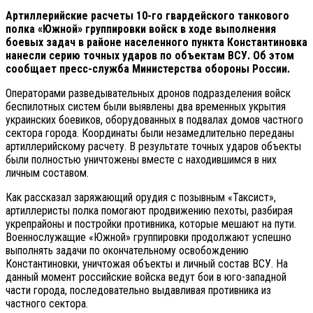
Артиллерийские расчеты 10-го гвардейского танкового
полка «Южной» группировки войск в ходе выполнения
боевых задач в районе населенного пункта Константиновка
нанесли серию точных ударов по объектам ВСУ. Об этом
сообщает пресс-служба Министерства обороны России.
Операторами разведывательных дронов подразделения войск
беспилотных систем были выявлены два временных укрытия
украинских боевиков, оборудованных в подвалах домов частного
сектора города. Координаты были незамедлительно переданы
артиллерийскому расчету. В результате точных ударов объекты
были полностью уничтожены вместе с находившимся в них
личным составом.
Как рассказал заряжающий орудия с позывным «Таксист»,
артиллеристы полка помогают продвижению пехоты, разбирая
укрепрайоны и постройки противника, которые мешают на пути.
Военнослужащие «Южной» группировки продолжают успешно
выполнять задачи по окончательному освобождению
Константиновки, уничтожая объекты и личный состав ВСУ. На
данный момент российские войска ведут бои в юго-западной
части города, последовательно выдавливая противника из
частного сектора.