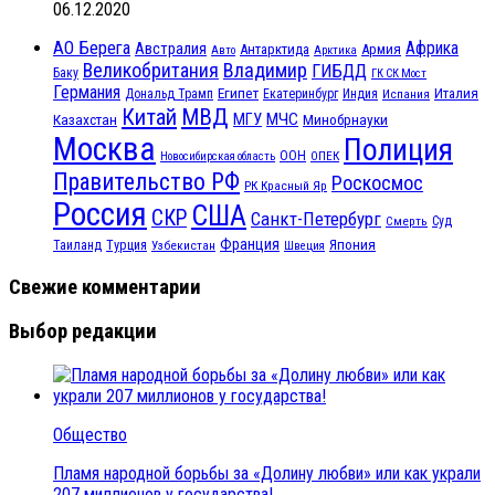
06.12.2020
АО Берега
Африка
Австралия
Антарктида
Армия
Авто
Арктика
Великобритания
Владимир
ГИБДД
Баку
ГК СК Мост
Германия
Египет
Италия
Дональд Трамп
Екатеринбург
Индия
Испания
МВД
Китай
МГУ
МЧС
Казахстан
Минобрнауки
Москва
Полиция
ООН
ОПЕК
Новосибирская область
Правительство РФ
Роскосмос
РК Красный Яр
Россия
США
СКР
Санкт-Петербург
Смерть
Суд
Франция
Турция
Япония
Таиланд
Узбекистан
Швеция
Свежие комментарии
Выбор редакции
Общество
Пламя народной борьбы за «Долину любви» или как украли
207 миллионов у государства!