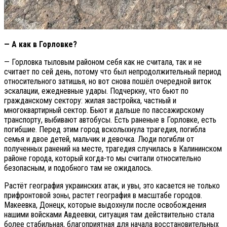
— А как в Горловке?
— Горловка тыловым районом себя как не считала, так и не
считает по сей день, потому что был непродолжительный период
относительного затишья, но вот снова пошёл очередной виток
эскалации, ежедневные удары. Подчеркну, что бьют по
гражданскому сектору: жилая застройка, частный и
многоквартирный сектор. Бьют и дальше по пассажирскому
транспорту, выбивают автобусы. Есть раненые в Горловке, есть
погибшие. Перед этим город всколыхнула трагедия, погибла
семья и двое детей, мальчик и девочка. Люди погибли от
полученных ранений на месте, трагедия случилась в Калининском
районе города, который когда-то мы считали относительно
безопасным, и подобного там не ожидалось.
Растёт география украинских атак, и увы, это касается не только
прифронтовой зоны, растет география в масштабе городов.
Макеевка, Донецк, которые выдохнули после освобождения
нашими войсками Авдеевки, ситуация там действительно стала
более стабильная, благоприятная для начала восстановительных