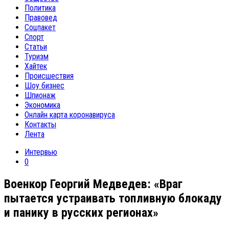
Политика
Правовед
Соцпакет
Спорт
Статьи
Туризм
Хайтек
Происшествия
Шоу бизнес
Шпионаж
Экономика
Онлайн карта коронавируса
Контакты
Лента
Интервью
0
Военкор Георгий Медведев: «Враг
пытается устраивать топливную блокаду
и панику в русских регионах»