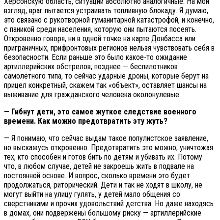
Херсонскую область, ситуации абсолютно аналогичные. На мой
взгляд, враг пытается устраивать топливную блокаду. Я думаю,
это связано с рукотворной гуманитарной катастрофой, и конечно,
с паникой среди населения, которую они пытаются посеять.
Откровенно говоря, ни в одной точке на карте Донбасса или
приграничных, прифронтовых регионов нельзя чувствовать себя в
безопасности. Если раньше это было какое-то ожидание
артиллерийских обстрелов, позднее — беспилотников
самолётного типа, то сейчас ударные дроны, которые берут на
прицел конкретный, скажем так «объект», оставляет шансы на
выживание для гражданского человека околонулевые.
— Гибнут дети, это самое жуткое следствие военного
времени. Как можно предотвратить эту жуть?
— Я понимаю, что сейчас выдам такое популистское заявление,
но выскажусь откровенно. Предотвратить это можно, уничтожая
тех, кто способен и готов бить по детям и убивать их. Потому
что, в любом случае, детей не закроешь жить в подвале на
постоянной основе. И вопрос, сколько времени это будет
продолжаться, риторический. Дети и так не ходят в школу, не
могут выйти на улицу гулять, у детей мало общения со
сверстниками и прочих удовольствий детства. Но даже находясь
в домах, они подвержены большому риску — артиллерийские