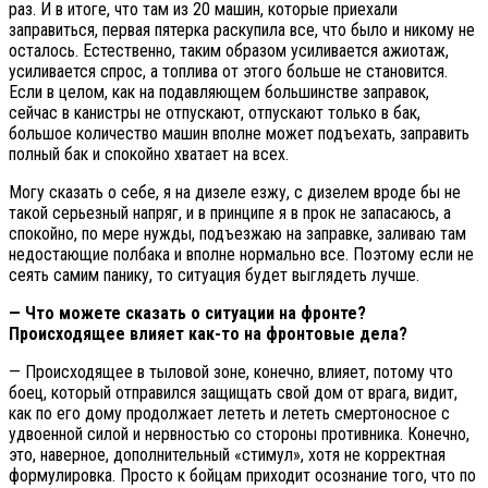
раз. И в итоге, что там из 20 машин, которые приехали
заправиться, первая пятерка раскупила все, что было и никому не
осталось. Естественно, таким образом усиливается ажиотаж,
усиливается спрос, а топлива от этого больше не становится.
Если в целом, как на подавляющем большинстве заправок,
сейчас в канистры не отпускают, отпускают только в бак,
большое количество машин вполне может подъехать, заправить
полный бак и спокойно хватает на всех.
Могу сказать о себе, я на дизеле езжу, с дизелем вроде бы не
такой серьезный напряг, и в принципе я в прок не запасаюсь, а
спокойно, по мере нужды, подъезжаю на заправке, заливаю там
недостающие полбака и вполне нормально все. Поэтому если не
сеять самим панику, то ситуация будет выглядеть лучше.
— Что можете сказать о ситуации на фронте?
Происходящее влияет как-то на фронтовые дела?
— Происходящее в тыловой зоне, конечно, влияет, потому что
боец, который отправился защищать свой дом от врага, видит,
как по его дому продолжает лететь и лететь смертоносное с
удвоенной силой и нервностью со стороны противника. Конечно,
это, наверное, дополнительный «стимул», хотя не корректная
формулировка. Просто к бойцам приходит осознание того, что по