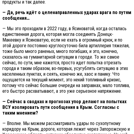
продукты и так далее.
— Да, речь идёт о целенаправленных ударах врага по путям
сообщения…
— Мы это проходили в 2022 году, в Ясиноватой, когда осталась
единственная дорога, которая могла соединять Донецк-
Макеевку и Ясиноватую, если не ехать в огромный крюк, и по
этой дороге постоянно круглосуточно била артиллерия тяжелая,
тоже было много раненых, много погибших, и это, конечно,
сказалось на гуманитарной ситуации в городе. То же самое
сейчас, по сути, мне кажется, просто идет попытка отрезать
города и таким образом, во-первых, усугублять ситуацию в этих
населенных пунктах, и сеять, конечно же, хаос и панику. Что
ощущается на текущий момент, это некий топливный кризис,
потому что сейчас большие очереди на заправках, мало топлива,
его быстро расхватывают, а это уже серьезное напряжение.
— Сейчас в сводках и прогнозах упор делают на попытках
ВСУ изолировать пути сообщения в Крым. Согласны с
таким мнением?
— Вполне. Мы можем рассматривать удары по сухопутному
коридору на Крым, дороге, которая лежит через Запорожскую и