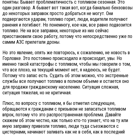
понятны. Бывает проблематичность с топливом сезонная. Это
один разговор. А бывает вот такая вот, когда банально бензовозы
до некоторых заправок просто добраться не могут. Они
подвергаются ударам, топливо горит, люди, водители получают
ранения и погибают. Но понемногу, кое-как, все равно подвозится
топливо. Не на все заправки, некоторые из них сейчас
приостановили свою работу, потому что непосредственно уже по
самим АЗС прилетали дроны.
Но это явление, опять же повторюсь, к сожалению, не новость в
Горловке. Это постоянно происходило и происходит, увы. Но
именно такой катастрофы с топливом, чтобы мы говорили о том,
что все плохо, на текущий момент нет, я надеюсь, не будет.
Потому что запас есть. Судить об этом можно, что экстренные
службы все получают топливо в полном объеме и остается оно
для продажи гражданскому населению. Ситуация сложная,
ситуация тяжелая, но не критичная.
Плюс, по вопросу с топливом, я бы отметил следующее,
обращаются к гражданам с призывом не запасаться топливом
впрок, потому что это распространенная проблема. Давайте
скажем об этом честно, как только кто-то узнает, что на ту или
иную заправку привезли топливо, люди туда съезжаются с
цистернами, начинают заливать как не в себя, как в последний