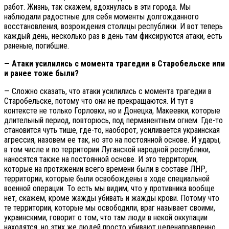
работ. Жизнь, так скажем, вдохнулась в эти города. Мы
наблюдали радостные для себя моменты долгожданного
восстановления, возрождения столицы республики. И вот теперь
каждый день, несколько раз в день там фиксируются атаки, есть
раненые, погибшие.
— Атаки усилились с момента трагедии в Старобельске или
и ранее тоже были?
— Сложно сказать, что атаки усилились с момента трагедии в
Старобельске, потому что они не прекращаются. И тут в
контексте не только Горловки, но и Донецка, Макеевки, которые
длительный период, повторюсь, под перманентным огнем. Где-то
становится чуть тише, где-то, наоборот, усиливается украинская
агрессия, назовем ее так, но это на постоянной основе. И удары,
в том числе и по территории Луганской народной республики,
наносятся также на постоянной основе. И это территории,
которые на протяжении всего времени были в составе ЛНР,
территории, которые были освобождены в ходе специальной
военной операции. То есть мы видим, что у противника вообще
нет, скажем, кроме жажды убивать и жажды крови. Потому что
те территории, которые мы освободили, враг называет своими,
украинскими, говорит о том, что там люди в некой оккупации
находятся, но этих же людей просто убивают целенаправленно.