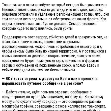
Точно также в этом автобусе, который сегодня был уничтожен в
Енакиево, вполне могли ехать дети куда-то на отдых, которых
родители отправили в удалённые регионы нашей страны, чтоб они
там провели лето подальше от обстрелов, от линии фронта. Как
видим, к несчастью, автобус не доехал… Семеро человек,
которые куда-то направлялись, были убиты.
Предотвратить этот террор, убийство детей и прекратить эти, не
знаю, как точнее назвать, нацистские оккультные
жертвоприношения, можно лишь истреблением нашего врага,
чтобы некому было бить по нашей территории. А у оставшихся в
живых полностью должно отпадать желание, зная, что за их
преступления будет неминуемая кара, причем не в формате
заочных осуждений на пожизненные сроки, а прямо здесь и
сейчас снарядом или тем же беспилотником.
— ВСУ хотят отрезать дорогу на Крым или в принципе
парализовать путевое сообщение в регионе?
— Действительно, идёт попытка отрезать сообщение с
полуостровом по суше. Мы понимаем, по тому же Крымскому
мосту и по сухопутному коридору — это совершенно разные
масштабы трафика, совершенно разное количество транспорта,
который может проходить, соответственно, разные объёмы