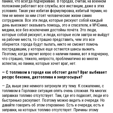
панике, что всегда подчёркиваю. В городах, считай, на военном
положении работают все службы, все инстанции, даже в этих
условиях. Такая уже избитая формулировка, избитый термин, но
тем не менее за ним стоят человеческие жизни самих
сотрудников. Все эти люди, которые рискуют собой каждый
день выезжают оказывать помощь, это и спасатели, и МЧСники,
медики, все без исключения достойны почёта. Это люди,
которые собой рискуют, и люди, которые если завтра не выйдут
на рабочие места, то страшно представить, чем это все
обернется. города будут пылать, никто не сможет помочь
пострадавшим, у которых еще остаются шансы выжить.
Поэтому, когда звучит вопрос о наличии паники, вот я подчеркну,
что страшно, тяжело, непросто, проблематично во многих
аспектах, но паники, которые хочет враг, нет.
— С топливом в городе как обстоит дело? Враг выбивает
ресурс бензина, дизтоплива и энергосырья?
— Да, выше уже немного затронули эту тему. К сожалению, с
топливом в Горловке ситуация опять очень сложная. На многих
заправках топливо отсутствует. Там, где его подвозят, люди его
быстренько раскупают. Поэтому можно видеть и очереди. Но
давайте говорить об этом откровенно. Есть и очереди, есть и
заправки, на которых топливо отсутствует. Причины этому