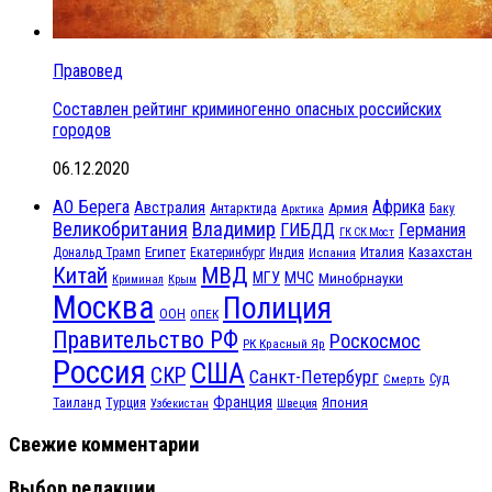
Правовед
Составлен рейтинг криминогенно опасных российских
городов
06.12.2020
АО Берега
Африка
Австралия
Антарктида
Армия
Баку
Арктика
Великобритания
Владимир
ГИБДД
Германия
ГК СК Мост
Египет
Казахстан
Италия
Дональд Трамп
Екатеринбург
Индия
Испания
МВД
Китай
МЧС
МГУ
Минобрнауки
Криминал
Крым
Москва
Полиция
ООН
ОПЕК
Правительство РФ
Роскосмос
РК Красный Яр
Россия
США
СКР
Санкт-Петербург
Смерть
Суд
Франция
Турция
Япония
Таиланд
Узбекистан
Швеция
Свежие комментарии
Выбор редакции