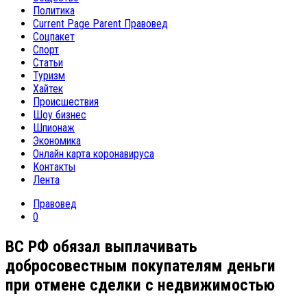
Политика
Current Page Parent
Правовед
Соцпакет
Спорт
Статьи
Туризм
Хайтек
Происшествия
Шоу бизнес
Шпионаж
Экономика
Онлайн карта коронавируса
Контакты
Лента
Правовед
0
ВС РФ обязал выплачивать
добросовестным покупателям деньги
при отмене сделки с недвижимостью