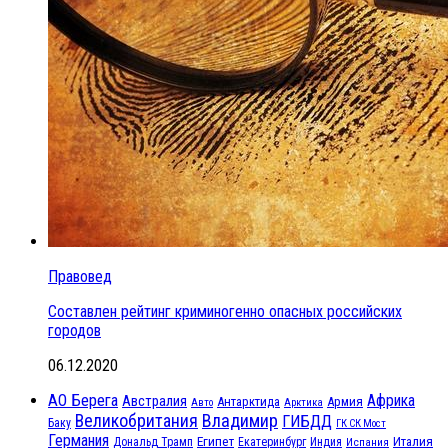
Правовед
Составлен рейтинг криминогенно опасных российских
городов
06.12.2020
АО Берега
Африка
Австралия
Антарктида
Армия
Авто
Арктика
Великобритания
Владимир
ГИБДД
Баку
ГК СК Мост
Германия
Египет
Италия
Дональд Трамп
Екатеринбург
Индия
Испания