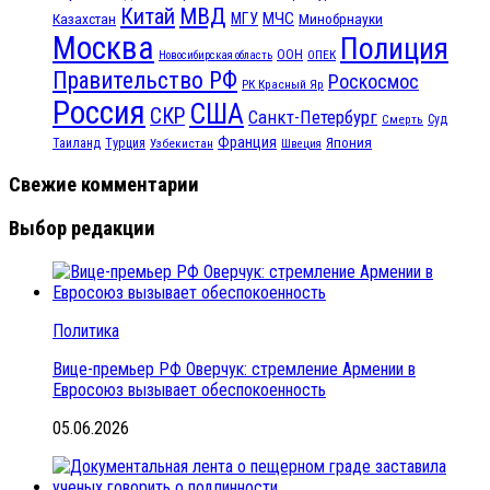
МВД
Китай
МЧС
Казахстан
МГУ
Минобрнауки
Москва
Полиция
ООН
ОПЕК
Новосибирская область
Правительство РФ
Роскосмос
РК Красный Яр
Россия
США
СКР
Санкт-Петербург
Смерть
Суд
Франция
Турция
Япония
Таиланд
Узбекистан
Швеция
Свежие комментарии
Выбор редакции
Политика
Вице-премьер РФ Оверчук: стремление Армении в
Евросоюз вызывает обеспокоенность
05.06.2026