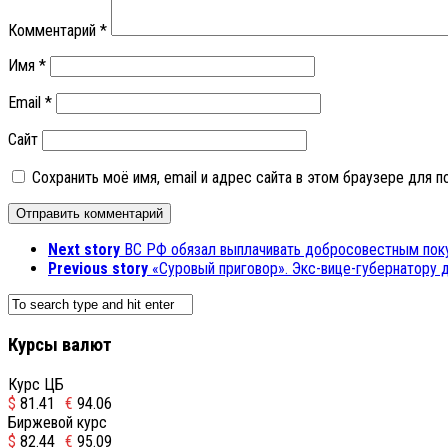
Комментарий
*
Имя
*
Email
*
Сайт
Сохранить моё имя, email и адрес сайта в этом браузере для
Next story
ВС РФ обязал выплачивать добросовестным пок
Previous story
«Суровый приговор». Экс-вице-губернатору д
Курсы валют
Курс ЦБ
$
81.41
€
94.06
Биржевой курс
$
82.44
€
95.09