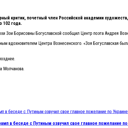
урный критик, почетный член Российской академии художеств
о 102 года.
охи Зои Борисовны Богуславской сообщил Центр поэта Андрея Возн
йным вдохновителем Центра Вознесенского. «Зоя Богуславская был
позднее.
ра Молчанова.
рамп в беседе с Путиным озвучил свое главное пожелание по