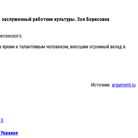
, заслуженный работник культуры.
Зоя Борисовна
есенского.
а ярким и талантливым человеком, внесшим огромный вклад в
Источник:
argumenti.ru
0
 Украине