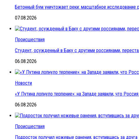
Бетонный бум уничтожает реки: масштабное исследование 
07.08.2026
Происшествия
Студент, осужденный в Баку с другими россиянами, переста
06.08.2026
Новости
«У Путина лопнуло терпение»: на Западе заявили, что Росс
06.08.2026
Происшествия
Подросток получил ножевые ранения, вступившись за друга