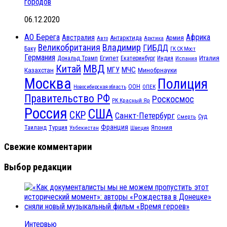
городов
06.12.2020
АО Берега
Африка
Австралия
Антарктида
Армия
Авто
Арктика
Великобритания
Владимир
ГИБДД
Баку
ГК СК Мост
Германия
Египет
Италия
Дональд Трамп
Екатеринбург
Индия
Испания
МВД
Китай
МЧС
Казахстан
МГУ
Минобрнауки
Москва
Полиция
ООН
ОПЕК
Новосибирская область
Правительство РФ
Роскосмос
РК Красный Яр
Россия
США
СКР
Санкт-Петербург
Смерть
Суд
Франция
Турция
Япония
Таиланд
Узбекистан
Швеция
Свежие комментарии
Выбор редакции
Интервью