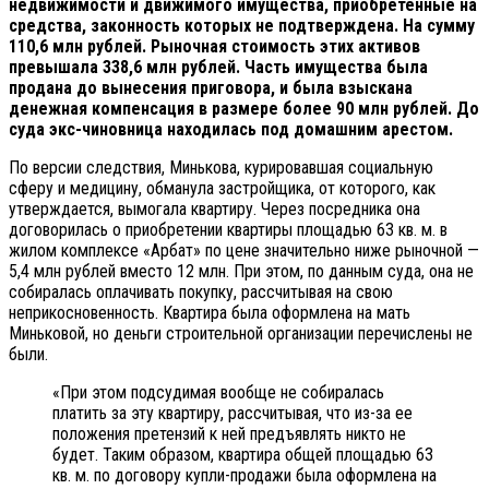
недвижимости и движимого имущества, приобретенные на
средства, законность которых не подтверждена. На сумму
110,6 млн рублей. Рыночная стоимость этих активов
превышала 338,6 млн рублей. Часть имущества была
продана до вынесения приговора, и была взыскана
денежная компенсация в размере более 90 млн рублей. До
суда экс-чиновница находилась под домашним арестом.
По версии следствия, Минькова, курировавшая социальную
сферу и медицину, обманула застройщика, от которого, как
утверждается, вымогала квартиру. Через посредника она
договорилась о приобретении квартиры площадью 63 кв. м. в
жилом комплексе «Арбат» по цене значительно ниже рыночной —
5,4 млн рублей вместо 12 млн. При этом, по данным суда, она не
собиралась оплачивать покупку, рассчитывая на свою
неприкосновенность. Квартира была оформлена на мать
Миньковой, но деньги строительной организации перечислены не
были.
«При этом подсудимая вообще не собиралась
платить за эту квартиру, рассчитывая, что из-за ее
положения претензий к ней предъявлять никто не
будет. Таким образом, квартира общей площадью 63
кв. м. по договору купли-продажи была оформлена на