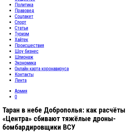
Политика
Правовед
Соцпакет
Спорт
Статьи
Туризм
Хайтек
Происшествия
Шоу бизнес
Шпионаж
Экономика
Онлайн карта коронавируса
Контакты
Лента
Армия
0
Таран в небе Доброполья: как расчёты
«Центра» сбивают тяжёлые дроны-
бомбардировщики ВСУ