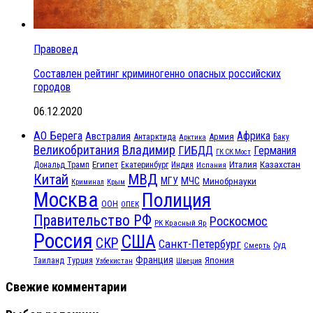
Правовед
Составлен рейтинг криминогенно опасных российских
городов
06.12.2020
АО Берега
Африка
Австралия
Антарктида
Армия
Баку
Арктика
Великобритания
Владимир
ГИБДД
Германия
ГК СК Мост
Египет
Казахстан
Италия
Дональд Трамп
Екатеринбург
Индия
Испания
МВД
Китай
МЧС
МГУ
Минобрнауки
Криминал
Крым
Москва
Полиция
ООН
ОПЕК
Правительство РФ
Роскосмос
РК Красный Яр
Россия
США
СКР
Санкт-Петербург
Смерть
Суд
Франция
Турция
Япония
Таиланд
Узбекистан
Швеция
Свежие комментарии