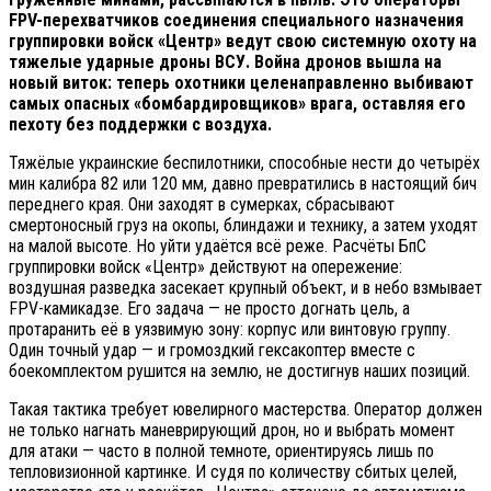
FPV-перехватчиков соединения специального назначения
группировки войск «Центр» ведут свою системную охоту на
тяжелые ударные дроны ВСУ. Война дронов вышла на
новый виток: теперь охотники целенаправленно выбивают
самых опасных «бомбардировщиков» врага, оставляя его
пехоту без поддержки с воздуха.
Тяжёлые украинские беспилотники, способные нести до четырёх
мин калибра 82 или 120 мм, давно превратились в настоящий бич
переднего края. Они заходят в сумерках, сбрасывают
смертоносный груз на окопы, блиндажи и технику, а затем уходят
на малой высоте. Но уйти удаётся всё реже. Расчёты БпС
группировки войск «Центр» действуют на опережение:
воздушная разведка засекает крупный объект, и в небо взмывает
FPV-камикадзе. Его задача — не просто догнать цель, а
протаранить её в уязвимую зону: корпус или винтовую группу.
Один точный удар — и громоздкий гексакоптер вместе с
боекомплектом рушится на землю, не достигнув наших позиций.
Такая тактика требует ювелирного мастерства. Оператор должен
не только нагнать маневрирующий дрон, но и выбрать момент
для атаки — часто в полной темноте, ориентируясь лишь по
тепловизионной картинке. И судя по количеству сбитых целей,