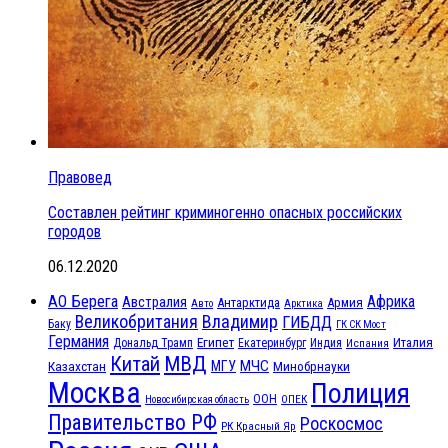
Правовед
Составлен рейтинг криминогенно опасных российских
городов
06.12.2020
АО Берега
Африка
Австралия
Антарктида
Армия
Авто
Арктика
Великобритания
Владимир
ГИБДД
Баку
ГК СК Мост
Германия
Египет
Италия
Дональд Трамп
Екатеринбург
Индия
Испания
МВД
Китай
МЧС
Казахстан
МГУ
Минобрнауки
Москва
Полиция
ООН
ОПЕК
Новосибирская область
Правительство РФ
Роскосмос
РК Красный Яр