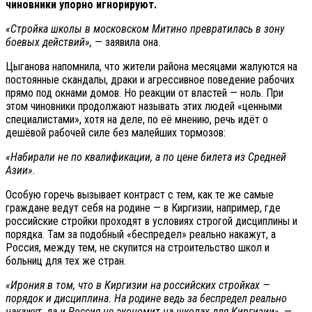
чиновники упорно игнорируют.
«Стройка школы в московском Митино превратилась в зону
боевых действий»,
— заявила она.
Цыганова напомнила, что жители района месяцами жалуются на
постоянные скандалы, драки и агрессивное поведение рабочих
прямо под окнами домов. Но реакции от властей — ноль. При
этом чиновники продолжают называть этих людей «ценными
специалистами», хотя на деле, по её мнению, речь идёт о
дешёвой рабочей силе без малейших тормозов:
«Набирали не по квалификации, а по цене билета из Средней
Азии».
Особую горечь вызывает контраст с тем, как те же самые
граждане ведут себя на родине — в Киргизии, например, где
российские стройки проходят в условиях строгой дисциплины и
порядка. Там за подобный «беспредел» реально накажут, а
Россия, между тем, не скупится на строительство школ и
больниц для тех же стран.
«Ирония в том, что в Киргизии на российских стройках —
порядок и дисциплина. На родине ведь за беспредел реально
накажут, да и Россия не экономит на школах для Киргизии»,
—