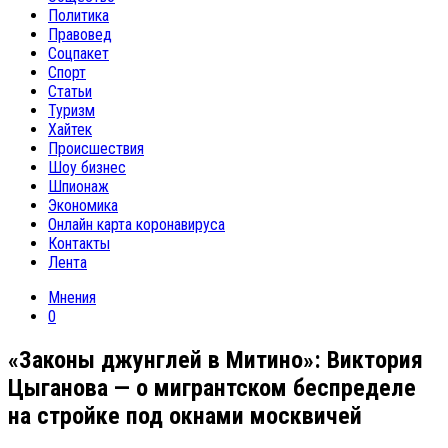
Политика
Правовед
Соцпакет
Спорт
Статьи
Туризм
Хайтек
Происшествия
Шоу бизнес
Шпионаж
Экономика
Онлайн карта коронавируса
Контакты
Лента
Мнения
0
«Законы джунглей в Митино»: Виктория
Цыганова — о мигрантском беспределе
на стройке под окнами москвичей