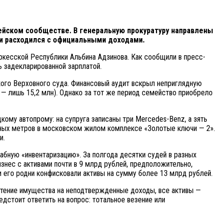
ейском сообществе. В генеральную прокуратуру направлены
ки расходился с официальными доходами.
кесской Республики Альбина Адзинова. Как сообщили в пресс-
ь задекларированной зарплатой.
ого Верховного суда. Финансовый аудит вскрыл неприглядную
 — лишь 15,2 млн). Однако за тот же период семейство приобрело
кому автопрому: на супруга записаны три Mercedes-Benz, а зять
тных метров в московском жилом комплексе «Золотые ключи — 2».
и.
абную «инвентаризацию». За полгода десятки судей в разных
знес с активами почти в 9 млрд рублей, предположительно,
 его родни конфисковали активы на сумму более 13 млрд рублей.
етение имущества на неподтвержденные доходы, все активы —
дстоит ответить на вопрос: тотальное везение или