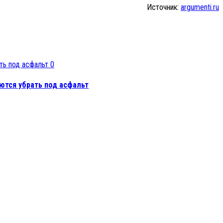
Источник:
argumenti.ru
0
ются убрать под асфальт