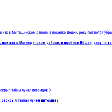
 или как в Мытищинском районе, в посёлке Вёшки, реку пыта
0
н раскрыл тайны чучел питомцев