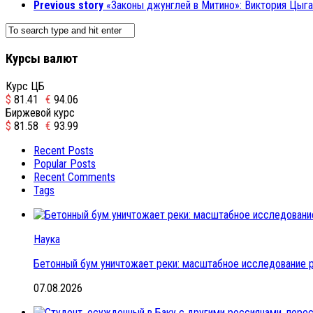
Previous story
«Законы джунглей в Митино»: Виктория Цыга
Курсы валют
Курс ЦБ
$
81.41
€
94.06
Биржевой курс
$
81.58
€
93.99
Recent Posts
Popular Posts
Recent Comments
Tags
Наука
Бетонный бум уничтожает реки: масштабное исследование 
07.08.2026