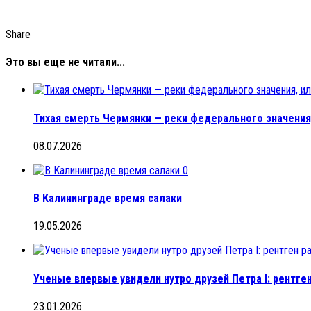
Share
Это вы еще не читали...
Тихая смерть Чермянки — реки федерального значения,
08.07.2026
0
В Калининграде время салаки
19.05.2026
Ученые впервые увидели нутро друзей Петра I: рентге
23.01.2026