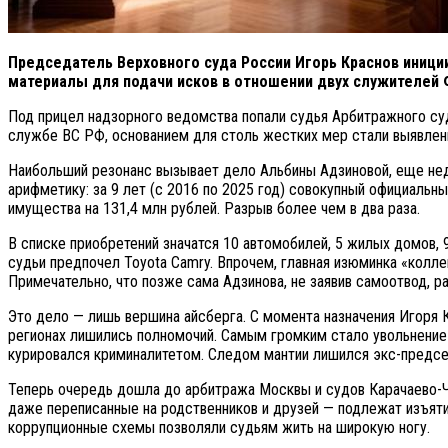
Председатель Верховного суда России Игорь Краснов иници
материалы для подачи исков в отношении двух служителей 
Под прицел надзорного ведомства попали судья Арбитражного су
службе ВС РФ, основанием для столь жестких мер стали выявленн
Наибольший резонанс вызывает дело Альбины Адзиновой, еще нед
арифметику: за 9 лет (с 2016 по 2025 год) совокупный официальн
имущества на 131,4 млн рублей. Разрыв более чем в два раза.
В списке приобретений значатся 10 автомобилей, 5 жилых домов, 9
судьи предпочел Toyota Camry. Впрочем, главная изюминка «кол
Примечательно, что позже сама Адзинова, не заявив самоотвод, р
Это дело — лишь вершина айсберга. С момента назначения Игоря 
регионах лишились полномочий. Самым громким стало увольнение 
курировался криминалитетом. Следом мантии лишился экс-председ
Теперь очередь дошла до арбитража Москвы и судов Карачаево-Ч
даже переписанные на родственников и друзей — подлежат изъяти
коррупционные схемы позволяли судьям жить на широкую ногу.