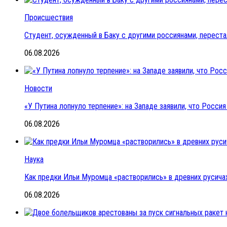
Происшествия
Студент, осужденный в Баку с другими россиянами, переста
06.08.2026
Новости
«У Путина лопнуло терпение»: на Западе заявили, что Росс
06.08.2026
Наука
Как предки Ильи Муромца «растворились» в древних русичах
06.08.2026