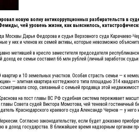
ировал новую волну антикоррупционных разбирательств в суд
Фемиды, чей уровень жизни, как выяснилось, катастрофичес
да Москвы Дарья Федорова и судья Верховного суда Карачаево-Чер
ые у них и членов их семей активы, которые невозможно объяснит
авно метившей в кресло заместителя председателя республиканск
ый доход ее семьи составил 66 млн рублей (личный заработок судьи
 квартир и 10 земельных участков. Особая страсть семьи — к немец
лекции» — элитная квартира коттеджного типа площадью 314 квадра
ассматривала спор, связанный с семьей продавца этой недвижимост
Краснова на пост главы ВС РФ судебная система переживает масшт
главы Совета судей Виктора Момотова, чей теневой гостиничный би
атель Краснодарского краевого суда Александр Чернов — у него и
еркесии. Согласно законодательству, если будет доказано приобр
ю в доход государства. В ближайшее время надзорным органам пре