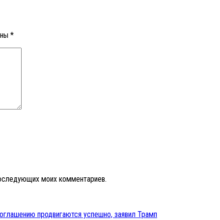
ены
*
 последующих моих комментариев.
глашению продвигаются успешно, заявил Трамп